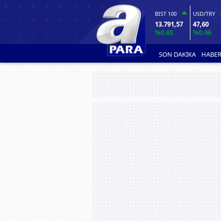
BIST 100
USD/TRY
13.791,57
47,60
%0.65
%0.06
SON DAKİKA
HABER