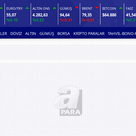
EURO/TRY
ALTIN ONS
GÜMÜŞ
BRENT
BITCOIN
FAİZ
55,07
4.282,63
94,64
79,35
$64.886
41,54
%0.10
%0.83
%-0.31
%-0.01
%0.3
LER
DÖVİZ
ALTIN
GÜMÜŞ
BORSA
KRİPTO PARALAR
TAHVİL-BONO-