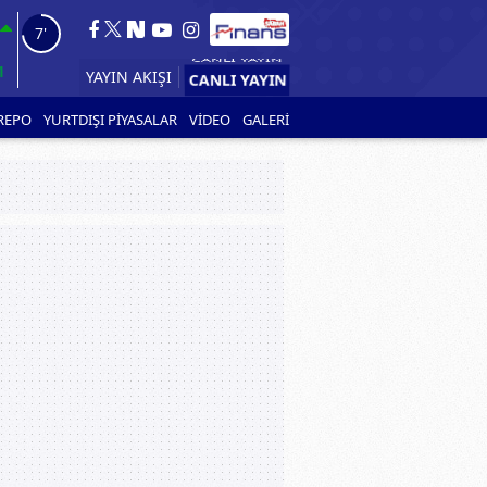
6'
1
YAYIN AKIŞI
REPO
YURTDIŞI PİYASALAR
VİDEO
GALERİ