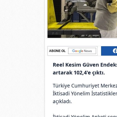
ABONE OL
Reel Kesim Güven Endeks
artarak 102,4'e çıktı.
Türkiye Cumhuriyet Merkez 
İktisadi Yönelim İstatistikl
açıkladı.
İktisadi Yönelim Anketi sonu