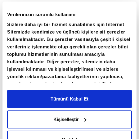
sektörlere yönelik 107 adet Sektörel Pazar
Araştırması Raporu
hazırlandı. Raporlar,
Verilerinizin sorumlu kullanımı
Ticaret Bakanlığının internet sitesi üzerinden iş
Sizlere daha iyi bir hizmet sunabilmek için İnternet
Sitemizde kendimize ve üçüncü kişilere ait çerezler
dünyasının kullanımına sunuldu.
kullanılmaktadır. Bu çerezler vasıtasıyla çeşitli kişisel
verileriniz işlenmekte olup gerekli olan çerezler bilgi
toplumu hizmetlerinin sunulması amacıyla
kullanılmaktadır. Diğer çerezler, sitemizin daha
işlevsel kılınması ve kişiselleştirilmesi ve sizlere
yönelik reklam/pazarlama faaliyetlerinin yapılması,
amaçlarıyla sınırlı olarak açık rızanız dahilinde
kullanılacaktır. Çerezlere ilişkin tercihlerinizi çerez
paneli vasıtasıyla belirleyebilirsiniz. Çerezlere ilişkin
Tümünü Kabul Et
detaylı bilgi için Ayarlar butonuna tıklayabilir,
Çerez
Bilgilendirme
Metnimizi ziyaret edebilirsiniz.
Kişiselleştir
6698 sayılı Kişisel Verilerin Korunması Kanunu
uyarınca hazırlanmış olan İnternet Sitesi Aydınlatma
ÜRÜN VE ALT SEKTÖRLERE ODAKLANILDI
Metnimizi okumak ve sitemizi ziyaretiniz kapsamında