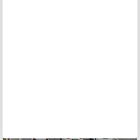
uygulanacak. Aynı miktarda depolama hizmeti
alınması halinde teslim alma ve teslim etme
bedellerinde de yüzde
80 indirim
yapılacak.
Rafineri boru hattıyla yapılan alımlarda ise
teslim alma bedeli alınmayacak.