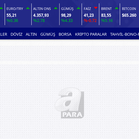
EURO/TRY
ALTIN ONS
GÜMÜŞ
FAİZ
BRENT
BITCOIN
55,21
4.357,93
98,29
41,23
83,55
$65.260
%0.36
%2.78
%4.33
%-0.72
%5.16
LER
DÖVİZ
ALTIN
GÜMÜŞ
BORSA
KRİPTO PARALAR
TAHVİL-BONO-