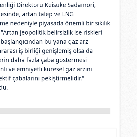
venliği Direktörü Keisuke Sadamori,
mesinde, artan talep ve LNG
üme nedeniyle piyasada önemli bir sıkılık
Artan jeopolitik belirsizlik ise riskleri
in başlangıcından bu yana gaz arz
arası iş birliği genişlemiş olsa da
lerin daha fazla çaba göstermesi
nli ve emniyetli küresel gaz arzını
tif çabalarını pekiştirmelidir."
du.