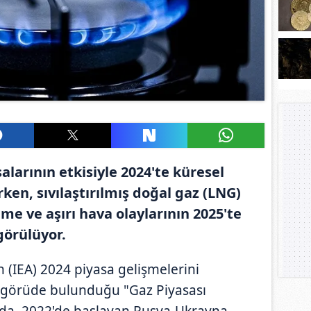
larının etkisiyle 2024'te küresel
rken, sıvılaştırılmış doğal gaz (LNG)
me ve aşırı hava olaylarının 2025'te
görülüyor.
n (IEA) 2024 piyasa gelişmelerini
öngörüde bulunduğu "Gaz Piyasası
da, 2022'de başlayan Rusya-Ukrayna