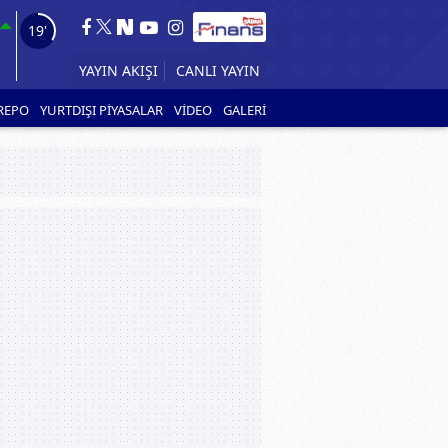
18'
CANLI YAYIN
YAYIN AKIŞI
REPO
YURTDIŞI PİYASALAR
VİDEO
GALERİ