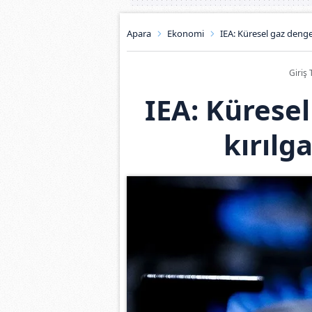
Apara
Ekonomi
IEA: Küresel gaz denge
Giriş 
IEA: Kürese
kırılg