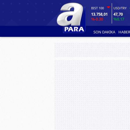
BIST 100
USD/TRY
13.758,01
47,70
%-0.30
%0.17
SON DAKİKA
HABER