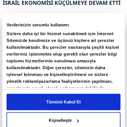
İSRAİL EKONOMİSİ KÜÇÜLMEYE DEVAM ETTİ
Verisi açıklanan OECD üye ülkeleri arasında
Verilerinizin sorumlu kullanımı
ekonomisi en çok büyüyen ülke yüzde 4,2 ile
Sizlere daha iyi bir hizmet sunabilmek için İnternet
Norveç oldu. Bu ülkeyi yüzde 3,2 ile Polonya,
Sitemizde kendimize ve üçüncü kişilere ait çerezler
yüzde 3,1 ile ABD, yüzde 2,9 ile İspanya takip
kullanılmaktadır. Bu çerezler vasıtasıyla çeşitli kişisel
etti.
verileriniz işlenmekte olup gerekli olan çerezler bilgi
toplumu hizmetlerinin sunulması amacıyla
kullanılmaktadır. Diğer çerezler, sitemizin daha
Enflasyonla mücadele ve dengeli büyüme
işlevsel kılınması ve kişiselleştirilmesi ve sizlere
politikasına devam eden Türkiye yüzde 2,5'lik
yönelik reklam/pazarlama faaliyetlerinin yapılması,
büyüme oranıyla Danimarka ile 5'inci sırada
amaçlarıyla sınırlı olarak açık rızanız dahilinde
kullanılacaktır. Çerezlere ilişkin tercihlerinizi çerez
yer aldı.
paneli vasıtasıyla belirleyebilirsiniz. Çerezlere ilişkin
Tümünü Kabul Et
detaylı bilgi için Ayarlar butonuna tıklayabilir,
Çerez
Bilgilendirme
Metnimizi ziyaret edebilirsiniz.
Kişiselleştir
6698 sayılı Kişisel Verilerin Korunması Kanunu