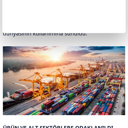
sektörlere yönelik 107 adet Sektörel Pazar
Araştırması Raporu
hazırlandı. Raporlar,
Ticaret Bakanlığının internet sitesi üzerinden iş
dünyasının kullanımına sunuldu.
ÜRÜN VE ALT SEKTÖRLERE ODAKLANILDI