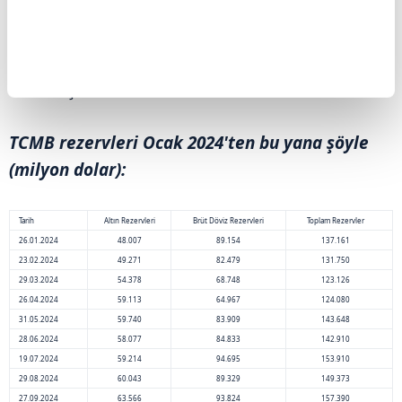
31 Temmuz haftasında bir önceki haftaya göre
1 milyar 842 milyon dolar artarak 162 milyar
606 milyon dolardan 164 milyar 448 milyon
dolara çıktı.
TCMB rezervleri Ocak 2024'ten bu yana şöyle
(milyon dolar):
Tarih
Altın Rezervleri
Brüt Döviz Rezervleri
Toplam Rezervler
26.01.2024
48.007
89.154
137.161
23.02.2024
49.271
82.479
131.750
29.03.2024
54.378
68.748
123.126
26.04.2024
59.113
64.967
124.080
31.05.2024
59.740
83.909
143.648
28.06.2024
58.077
84.833
142.910
19.07.2024
59.214
94.695
153.910
29.08.2024
60.043
89.329
149.373
27.09.2024
63.566
93.824
157.390