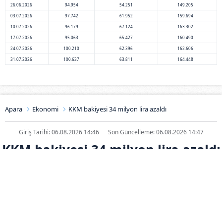
26.06.2026
94.954
54.251
149.205
03.07.2026
97.742
61.952
159.694
10.07.2026
96.179
67.124
163.302
17.07.2026
95.063
65.427
160.490
24.07.2026
100.210
62.396
162.606
31.07.2026
100.637
63.811
164.448
Apara
Ekonomi
KKM bakiyesi 34 milyon lira azaldı
Giriş Tarihi: 06.08.2026 14:46
Son Güncelleme: 06.08.2026 14:47
KKM bakiyesi 34 milyon lira azaldı