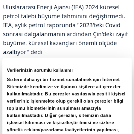
Uluslararası Enerji Ajansı (IEA) 2024 küresel
petrol talebi büyüme tahminini değiştirmedi.
IEA, aylık petrol raporunda "2023'teki Covid
sonrası dalgalanmanın ardından Çin'deki zayıf
büyüme, küresel kazançları önemli ölçüde
azaltıyor" dedi
Çin'in salgın sonrası ekonomik sıçramasının
Verilerinizin sorumlu kullanımı
etkisi azalırken, IEA başta küresel benzinin üçte
Sizlere daha iyi bir hizmet sunabilmek için İnternet
Sitemizde kendimize ve üçüncü kişilere ait çerezler
birinin tüketildiği ABD olmak üzere Batı
kullanılmaktadır. Bu çerezler vasıtasıyla çeşitli kişisel
ekonomilerinde güçlü bir talep bekliyor.
verileriniz işlenmekte olup gerekli olan çerezler bilgi
toplumu hizmetlerinin sunulması amacıyla
ABD'de yaz sürüş sezonunun pandemiden bu
kullanılmaktadır. Diğer çerezler, sitemizin daha
işlevsel kılınması ve kişiselleştirilmesi ve sizlere
yana en güçlü sezon olmasının beklendiğini
yönelik reklam/pazarlama faaliyetlerinin yapılması,
belirten IEA, Petrol İhraç Eden Ülkeler Örgütü