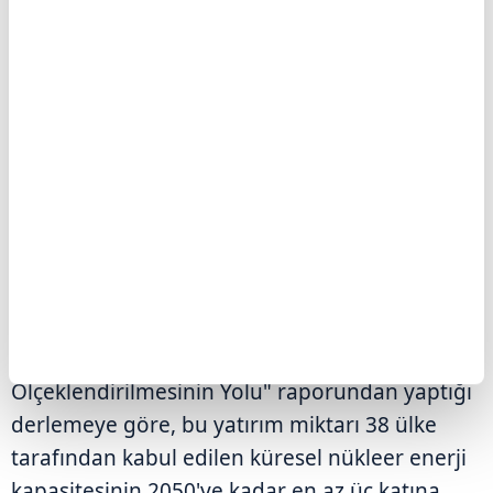
Söz konusu yatırım miktarı 38 ülke tarafından
kabul edilen küresel nükleer enerji
kapasitesinin 2050'ye kadar en az üç katına
çıkarılması hedefiyle uyumlu olduğu ifade
ediliyor. Nükleer enerjinin yalnızca mevcut
birkaç pazarda değil, küresel ölçekte sanayi
ölçeğine ulaşabilmesi için kamu kaynaklarının
yanı sıra özel sektör finansmanının da
değerlendirilmesine ihtiyaç bulunuyor
Dünya Nükleer Birliği'nin "Ana Akım
Finansmana Geçiş Yol Haritası: Nükleer Enerji
Ölçeklendirilmesinin Yolu" raporundan yaptığı
derlemeye göre, bu yatırım miktarı 38 ülke
tarafından kabul edilen küresel nükleer enerji
kapasitesinin 2050'ye kadar en az üç katına