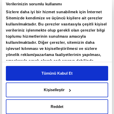
Verilerinizin sorumlu kullanımı
edildi.
Sizlere daha iyi bir hizmet sunabilmek için İnternet
Sitemizde kendimize ve üçüncü kişilere ait çerezler
Söz konusu dönemde istihdam hizmet
kullanılmaktadır. Bu çerezler vasıtasıyla çeşitli kişisel
sektöründe 47 bin kişi artarken, üretim
verileriniz işlenmekte olup gerekli olan çerezler bilgi
toplumu hizmetlerinin sunulması amacıyla
sektöründe istihdam 3 bin kişi azaldı.
kullanılmaktadır. Diğer çerezler, sitemizin daha
işlevsel kılınması ve kişiselleştirilmesi ve sizlere
ABD'de 26 milyondan fazla özel sektör
yönelik reklam/pazarlama faaliyetlerinin yapılması,
çalışanının bordro bilgileri kullanılarak
amaçlarıyla sınırlı olarak açık rızanız dahilinde
kullanılacaktır. Çerezlere ilişkin tercihlerinizi çerez
hesaplanan ADP verilerine göre, yıllık ücret
paneli vasıtasıyla belirleyebilirsiniz. Çerezlere ilişkin
Tümünü Kabul Et
artışı temmuzda işinde kalan çalışanlar için
detaylı bilgi için Ayarlar butonuna tıklayabilir,
Çerez
yüzde 4,4 olurken, iş değiştiren çalışanlar için
Bilgilendirme
Metnimizi ziyaret edebilirsiniz.
Kişiselleştir
yüzde 7 olarak kaydedildi.
6698 sayılı Kişisel Verilerin Korunması Kanunu
uyarınca hazırlanmış olan İnternet Sitesi Aydınlatma
Metnimizi okumak ve sitemizi ziyaretiniz kapsamında
ADP Araştırma Enstitüsü Başekonomisti Nela
Reddet
gerçekleştirilen veri işleme faaliyetleri ile ilgili daha