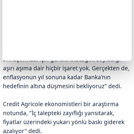
Capital Economics Asya-Pasifik Başkanı Marcel
Thieliant, "BoJ Başkanı (Kazuo) Ueda'nın
Banka'nın para politikasını daha da
sıkılaştırması için gerekli olacağını söylediği
aşırı aşıma dair hiçbir işaret yok. Gerçekten de,
enflasyonun yıl sonuna kadar Banka'nın
hedefinin altına düşmesini bekliyoruz" dedi.
Credit Agricole ekonomistleri bir araştırma
notunda, "İç talepteki zayıflığı yansıtarak,
fiyatlar üzerindeki yukarı yönlü baskı giderek
azalıyor" dedi.