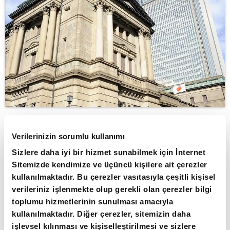
ABONE OL
Verilerinizin sorumlu kullanımı
Sizlere daha iyi bir hizmet sunabilmek için İnternet
Japonya'nın çekirdek enflasyonu Şubat
Sitemizde kendimize ve üçüncü kişilere ait çerezler
ayında hızlandı.
kullanılmaktadır. Bu çerezler vasıtasıyla çeşitli kişisel
verileriniz işlenmekte olup gerekli olan çerezler bilgi
Japonya'nın çekirdek enflasyonu Şubat ayında
toplumu hizmetlerinin sunulması amacıyla
hızlandı, daha geniş fiyat eğilimini ölçen bir
kullanılmaktadır. Diğer çerezler, sitemizin daha
endeksin keskin bir şekilde yavaşladığını
işlevsel kılınması ve kişiselleştirilmesi ve sizlere