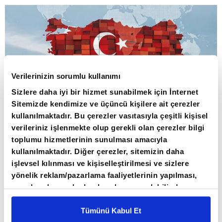
Verilerinizin sorumlu kullanımı
Sizlere daha iyi bir hizmet sunabilmek için İnternet
Sitemizde kendimize ve üçüncü kişilere ait çerezler
kullanılmaktadır. Bu çerezler vasıtasıyla çeşitli kişisel
verileriniz işlenmekte olup gerekli olan çerezler bilgi
toplumu hizmetlerinin sunulması amacıyla
80 ÜLKEDE 107 SEKTÖREL RAPOR
kullanılmaktadır. Diğer çerezler, sitemizin daha
HAZIRLANDI
işlevsel kılınması ve kişiselleştirilmesi ve sizlere
yönelik reklam/pazarlama faaliyetlerinin yapılması,
amaçlarıyla sınırlı olarak açık rızanız dahilinde
Ticaret Bakanlığının açıklamasına göre,
kullanılacaktır. Çerezlere ilişkin tercihlerinizi çerez
ihracatın geliştirilmesi, çeşitlendirilmesi ve
paneli vasıtasıyla belirleyebilirsiniz. Çerezlere ilişkin
Tümünü Kabul Et
sürdürülebilirliğinin sağlanması Ticaret