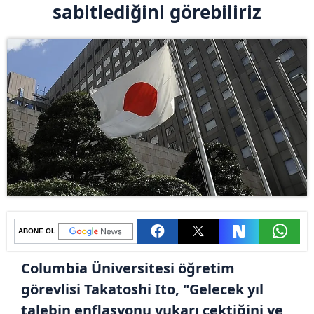
sabitlediğini görebiliriz
ABONE OL
Columbia Üniversitesi öğretim
görevlisi Takatoshi Ito, "Gelecek yıl
talebin enflasyonu yukarı çektiğini ve