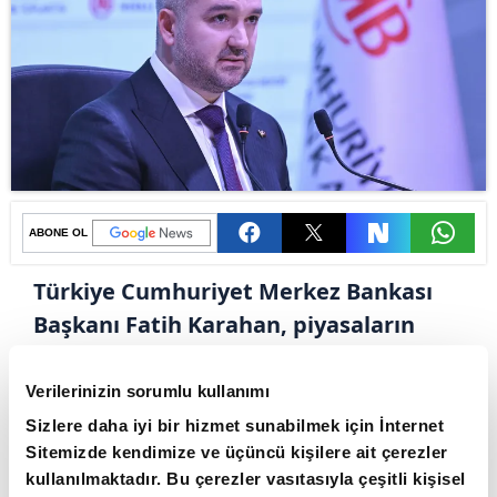
ABONE OL
Türkiye Cumhuriyet Merkez Bankası
Başkanı Fatih Karahan, piyasaların
merakla beklediği yılın üçüncü
Enflasyon Raporu'nu açıklayacak.
Verilerinizin sorumlu kullanımı
Karahan'ın yapacağı sunum ile
Sizlere daha iyi bir hizmet sunabilmek için İnternet
enflasyon beklentileri yeniden
Sitemizde kendimize ve üçüncü kişilere ait çerezler
kullanılmaktadır. Bu çerezler vasıtasıyla çeşitli kişisel
şekillenecek.