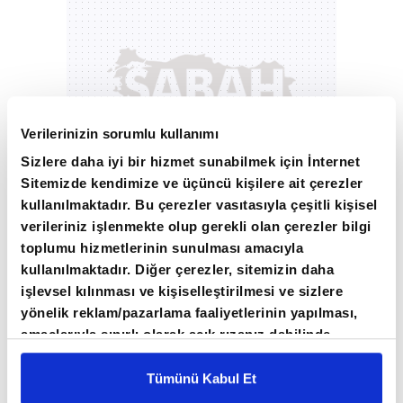
Verilerinizin sorumlu kullanımı
Sizlere daha iyi bir hizmet sunabilmek için İnternet
Sitemizde kendimize ve üçüncü kişilere ait çerezler
kullanılmaktadır. Bu çerezler vasıtasıyla çeşitli kişisel
verileriniz işlenmekte olup gerekli olan çerezler bilgi
"ÇOK DAHA DİRENÇLİ VE DİRAYETLİ BİR
toplumu hizmetlerinin sunulması amacıyla
kullanılmaktadır. Diğer çerezler, sitemizin daha
TÜRKİYE EKONOMİSİ GÖRECEĞİZ"
işlevsel kılınması ve kişiselleştirilmesi ve sizlere
yönelik reklam/pazarlama faaliyetlerinin yapılması,
Nebati, Türkiye'nin hem kamu borçluluğunda
amaçlarıyla sınırlı olarak açık rızanız dahilinde
hem de toplam borçluluğunda gelişmiş ve
kullanılacaktır. Çerezlere ilişkin tercihlerinizi çerez
paneli vasıtasıyla belirleyebilirsiniz. Çerezlere ilişkin
Tümünü Kabul Et
gelişmekte olan ülkelerden pozitif ayrıştığına
detaylı bilgi için Ayarlar butonuna tıklayabilir,
Çerez