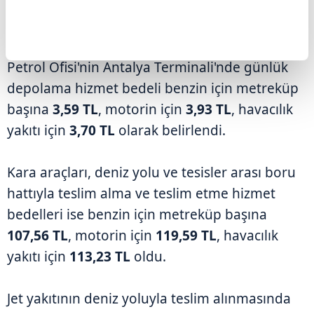
ANTALYA TERMİNALİ'NDE JET YAKITINA
YÜZDE 100 İNDİRİM
Petrol Ofisi'nin Antalya Terminali'nde günlük
depolama hizmet bedeli benzin için metreküp
başına
3,59 TL
, motorin için
3,93 TL
, havacılık
yakıtı için
3,70 TL
olarak belirlendi.
Kara araçları, deniz yolu ve tesisler arası boru
hattıyla teslim alma ve teslim etme hizmet
bedelleri ise benzin için metreküp başına
107,56 TL
, motorin için
119,59 TL
, havacılık
yakıtı için
113,23 TL
oldu.
Jet yakıtının deniz yoluyla teslim alınmasında