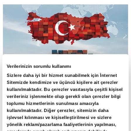
Verilerinizin sorumlu kullanımı
Sizlere daha iyi bir hizmet sunabilmek için İnternet
Sitemizde kendimize ve üçüncü kişilere ait çerezler
80 ÜLKEDE 107 SEKTÖREL RAPOR
kullanılmaktadır. Bu çerezler vasıtasıyla çeşitli kişisel
HAZIRLANDI
verileriniz işlenmekte olup gerekli olan çerezler bilgi
toplumu hizmetlerinin sunulması amacıyla
kullanılmaktadır. Diğer çerezler, sitemizin daha
Ticaret Bakanlığının açıklamasına göre,
işlevsel kılınması ve kişiselleştirilmesi ve sizlere
ihracatın geliştirilmesi, çeşitlendirilmesi ve
yönelik reklam/pazarlama faaliyetlerinin yapılması,