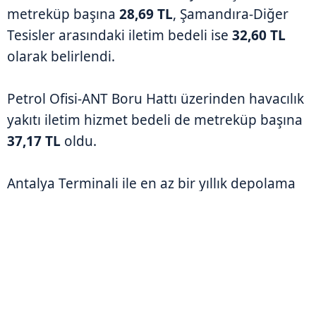
metreküp başına
28,69 TL
, Şamandıra-Diğer
Tesisler arasındaki iletim bedeli ise
32,60 TL
olarak belirlendi.
Petrol Ofisi-ANT Boru Hattı üzerinden havacılık
yakıtı iletim hizmet bedeli de metreküp başına
37,17 TL
oldu.
Antalya Terminali ile en az bir yıllık depolama
sözleşmesi yapılması halinde Şamandıra-Petrol
Ofisi Tesisi arasındaki ve tesisler arası iletim
hizmet bedeli uygulanmayacak.
En az bir yıllık iletim sözleşmesi kapsamında
takvim yılı içinde
130 bin metreküp ve üzeri