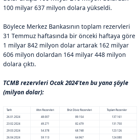
100 milyar 637 milyon dolara yükseldi.
Böylece Merkez Bankasının toplam rezervleri
31 Temmuz haftasında bir önceki haftaya göre
1 milyar 842 milyon dolar artarak 162 milyar
606 milyon dolardan 164 milyar 448 milyon
dolara çıktı.
TCMB rezervleri Ocak 2024'ten bu yana şöyle
(milyon dolar):
Tarih
Altın Rezervleri
Brüt Döviz Rezervleri
Toplam Rezervler
26.01.2024
48.007
89.154
137.161
23.02.2024
49.271
82.479
131.750
29.03.2024
54.378
68.748
123.126
26.04.2024
59.113
64.967
124.080