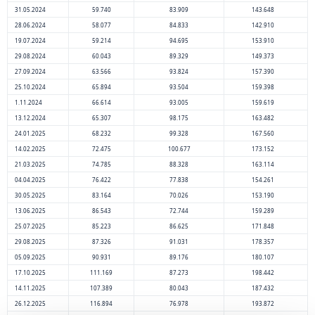
31.05.2024
59.740
83.909
143.648
28.06.2024
58.077
84.833
142.910
19.07.2024
59.214
94.695
153.910
29.08.2024
60.043
89.329
149.373
27.09.2024
63.566
93.824
157.390
25.10.2024
65.894
93.504
159.398
1.11.2024
66.614
93.005
159.619
13.12.2024
65.307
98.175
163.482
24.01.2025
68.232
99.328
167.560
14.02.2025
72.475
100.677
173.152
21.03.2025
74.785
88.328
163.114
04.04.2025
76.422
77.838
154.261
30.05.2025
83.164
70.026
153.190
13.06.2025
86.543
72.744
159.289
25.07.2025
85.223
86.625
171.848
29.08.2025
87.326
91.031
178.357
05.09.2025
90.931
89.176
180.107
17.10.2025
111.169
87.273
198.442
14.11.2025
107.389
80.043
187.432
26.12.2025
116.894
76.978
193.872