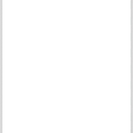
22 AYAR BİLEZİK
6.036,24
6.249,58
2,55%
18 AYAR ALTIN
4.852,19
4.856,71
2,00%
14 AYAR ALTIN
3.625,84
4.835,35
2,27%
GREMSE ALTIN
106.349,42
108.777,01
2,00%
İKİBUÇUK ALTIN
106.349,42
108.045,17
2,00%
BEŞLİ ALTIN
215.357,58
219.549,92
2,00%
0.25 GRAM ALTIN
1.664,92
1.665,14
2,59%
0.50 GRAM ALTIN
3.329,84
3.330,27
2,59%