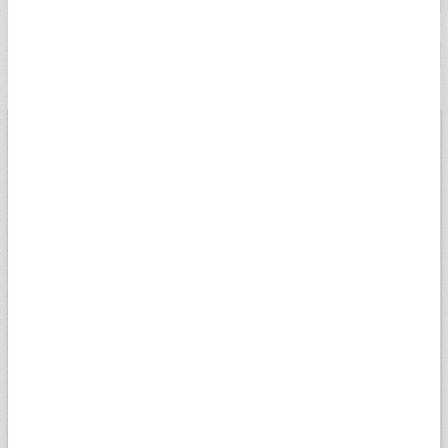
ALTIN KG (DOLAR)
138.886,00
138.903,00
2,40%
ALTIN KG (EURO)
119.973,00
120.044,00
1,89%
BİST
USD
EURO
ALTIN
13.779,39
Düşük
07.08.2026
Yüksek
13698,81
13956,18
Değişim
-0,14%
Son veri saati:
18:05
Açılış
13827,14
15k
14k