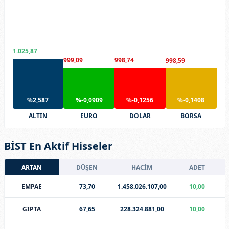
1.025,87
999,09
998,74
998,59
%2,587
%-0,0909
%-0,1256
%-0,1408
ALTIN
EURO
DOLAR
BORSA
BİST En Aktif Hisseler
ARTAN
DÜŞEN
HACİM
ADET
EMPAE
73,70
1.458.026.107,00
10,00
GIPTA
67,65
228.324.881,00
10,00