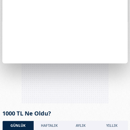
13k
4. May
1. Haz
15. Haz
29. Haz
13. Tem
27. Tem
1000 TL Ne Oldu?
GÜNLÜK
HAFTALIK
AYLIK
YILLIK