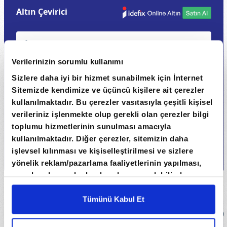
Altın Çevirici
Verilerinizin sorumlu kullanımı
Sizlere daha iyi bir hizmet sunabilmek için İnternet
Sitemizde kendimize ve üçüncü kişilere ait çerezler
kullanılmaktadır. Bu çerezler vasıtasıyla çeşitli kişisel
verileriniz işlenmekte olup gerekli olan çerezler bilgi
toplumu hizmetlerinin sunulması amacıyla
kullanılmaktadır. Diğer çerezler, sitemizin daha
Hesapla
işlevsel kılınması ve kişiselleştirilmesi ve sizlere
yönelik reklam/pazarlama faaliyetlerinin yapılması,
amaçlarıyla sınırlı olarak açık rızanız dahilinde
CANLI ALTIN FİYATLARI
kullanılacaktır. Çerezlere ilişkin tercihlerinizi çerez
paneli vasıtasıyla belirleyebilirsiniz. Çerezlere ilişkin
Tümünü Kabul Et
detaylı bilgi için Ayarlar butonuna tıklayabilir,
Çerez
ALTIN CİNSİ
ALIŞ (TL)
SATIŞ (TL)
FARK (%)
Bilgilendirme
Metnimizi ziyaret edebilirsiniz.