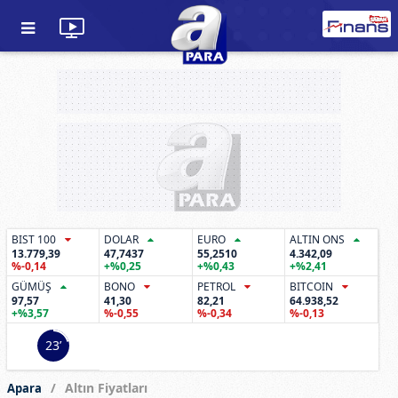
BIST 100
DOLAR
EURO
ALTIN ONS
13.779,39
47,7437
55,2510
4.342,09
%-0,14
+%0,25
+%0,43
+%2,41
GÜMÜŞ
BONO
PETROL
BITCOIN
97,57
41,30
82,21
64.938,52
+%3,57
%-0,55
%-0,34
%-0,13
23’
Altın Fiyatları
Apara