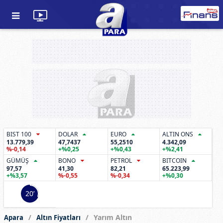
BIST 100
DOLAR
EURO
ALTIN ONS
13.779,39
47,7437
55,2510
4.342,09
%-0,14
+%0,25
+%0,43
+%2,41
GÜMÜŞ
BONO
PETROL
BITCOIN
97,57
41,30
82,21
65.223,99
+%3,57
%-0,55
%-0,34
+%0,30
20’
Yarım Altın
Apara
Altın Fiyatları