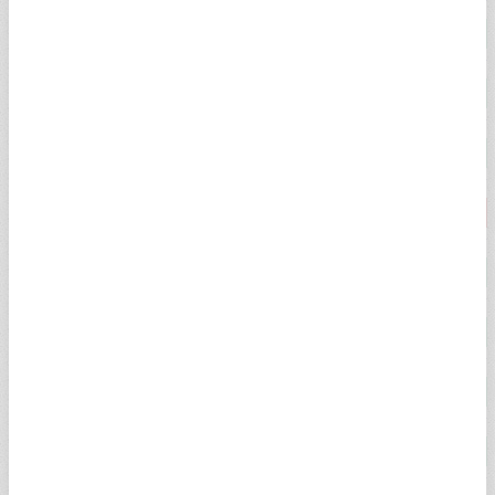
ÇEYREK ALTIN
10.749,00
10.903,00
2,54%
YARIM ALTIN
21.499,00
21.787,00
2,54%
TAM ALTIN
42.798,00
43.427,00
2,54%
CUMHURİYET ALTINI
44.100,00
44.750,00
-0,18%
ATA ALTIN
43.727,00
44.507,00
2,54%
ONS ALTIN
$4.341,53
$4.342,09
2,41%
HAS ALTIN
6.646,84
6.653,03
2,00%
22 AYAR BİLEZİK
6.036,24
6.249,58
2,55%