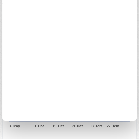
tahminleri A Para'da!
BİST
USD
EURO
ALTIN
13.779,39
Düşük
07.08.2026
Yüksek
13698,81
13956,18
Değişim
-0,14%
Son veri saati:
18:05
Açılış
13827,14
15k
14k
13k
4. May
1. Haz
15. Haz
29. Haz
13. Tem
27. Tem