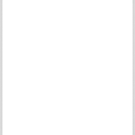
Yarım Altn
YARIM ALTIN HAKKINDA
Çeyrek altının iki katı olan olarak bilinen yarım altın özellikle
hediyelik olarak kullanımının yaygınlığı ile bilinmektedir. Yarım
altın üretiminde bir yüzünde Atatürk resmi ile beraber bu
portrenin altında ise basıldığı tarih bulunmaktadır. Yarım altın
22 ayar olarak üretilmektedir. Has altın olarak ağırlığı 3,21
grama tekabül etmektedir. Öte yandan yatırım amacıyla da
kullanılmakta olan yarım altın, tarihte son yüz yılda fazlasıyla
tercih edilmesiyle bilinir.
Gün içerisinde yatırımlarını doğru şekilde yönlendirmek isteyen
binlerce kişi "Yarım altın fiyatı bugün ne kadar, kaç TL"
sorularına ilişkin anlık ve güncel yanıtı araştırıyor. Kapalıçarşı ve
serbest piyasalarda yer alan güncel ve canlı yarım altın fiyatı
için doğru adres A Para! Yarım altın sayfamızdan kolay ve hızlı
bir şekilde altın fiyatlarına ilişkin tüm bilgilere, grafik, analiz ve
uzman yorumlarına ulaşabilirsiniz.
Yarım altın satış fiyatı ve alış fiyatı ile uzman yorumları ve