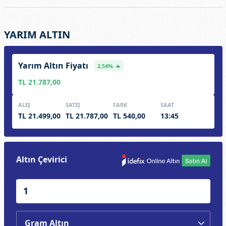
YARIM ALTIN
Yarım Altın Fiyatı
2,54%
TL 21.787,00
ALIŞ
SATIŞ
FARK
SAAT
TL 21.499,00
TL 21.787,00
TL 540,00
13:45
Altın Çevirici