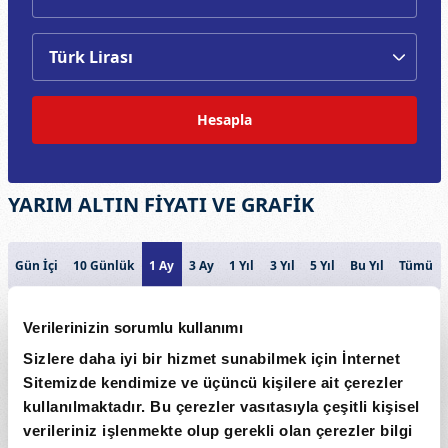
Hesapla
YARIM ALTIN FİYATI VE GRAFİK
Gün İçi
10 Günlük
1 Ay
3 Ay
1 Yıl
3 Yıl
5 Yıl
Bu Yıl
Tümü
YARIM ALTIN
Verilerinizin sorumlu kullanımı
22k
Sizlere daha iyi bir hizmet sunabilmek için İnternet
Sitemizde kendimize ve üçüncü kişilere ait çerezler
21k
kullanılmaktadır. Bu çerezler vasıtasıyla çeşitli kişisel
Fiyat
verileriniz işlenmekte olup gerekli olan çerezler bilgi