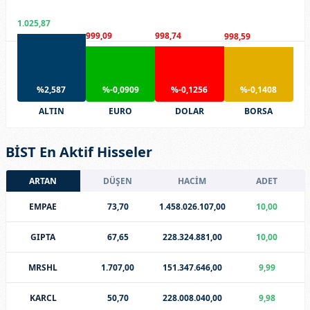
1.025,87
999,09
998,74
998,59
%2,587
%-0,0909
%-0,1256
%-0,1408
ALTIN
EURO
DOLAR
BORSA
BİST En Aktif Hisseler
ARTAN
DÜŞEN
HACİM
ADET
EMPAE
73,70
1.458.026.107,00
10,00
GIPTA
67,65
228.324.881,00
10,00
MRSHL
1.707,00
151.347.646,00
9,99
KARCL
50,70
228.008.040,00
9,98