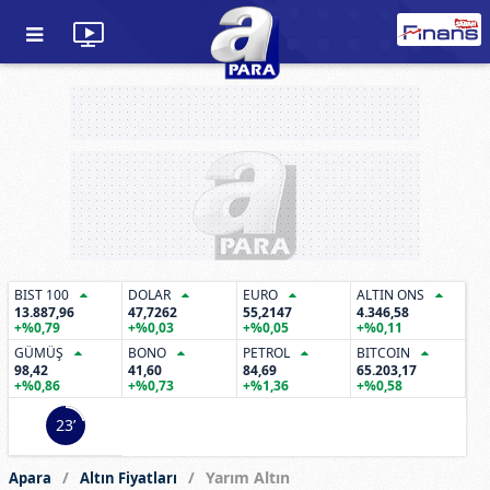
BIST 100
DOLAR
EURO
ALTIN ONS
13.887,96
47,7262
55,2147
4.346,58
+%0,79
+%0,03
+%0,05
+%0,11
GÜMÜŞ
BONO
PETROL
BITCOIN
98,42
41,60
84,69
65.203,17
+%0,86
+%0,73
+%1,36
+%0,58
23’
Yarım Altın
Apara
Altın Fiyatları