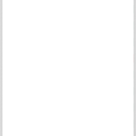
ÇEYREK ALTIN
10.765,00
10.902,00
2,53%
YARIM ALTIN
21.529,00
21.784,00
2,53%
TAM ALTIN
43.059,00
43.421,00
2,53%
CUMHURİYET ALTINI
44.100,00
44.750,00
-0,18%
ATA ALTIN
43.790,00
44.435,00
2,37%
ONS ALTIN
$4.345,99
$4.346,58
0,11%
HAS ALTIN
6.667,77
6.668,54
0,12%
22 AYAR BİLEZİK
6.044,86
6.248,77
2,54%