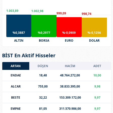
1.003,89
1.002,98
999,09
998,74
%0,3887
%0,2977
%-0,0909
%-0,1256
ALTIN
BORSA
EURO
DOLAR
BİST En Aktif Hisseler
ARTAN
DÜŞEN
HACİM
ADET
ENDAE
18,48
48.764.272,00
10,00
ALCAR
755,00
38.833.395,00
9,98
BESTE
32,22
153.309.172,00
9,97
EMPAE
81,05
311.570.986,00
9,97