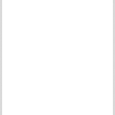
Yarım Altn
YARIM ALTIN HAKKINDA
Çeyrek altının iki katı olan olarak bilinen yarım altın özellikle
hediyelik olarak kullanımının yaygınlığı ile bilinmektedir. Yarım
altın üretiminde bir yüzünde Atatürk resmi ile beraber bu
portrenin altında ise basıldığı tarih bulunmaktadır. Yarım altın
22 ayar olarak üretilmektedir. Has altın olarak ağırlığı 3,21
grama tekabül etmektedir. Öte yandan yatırım amacıyla da
kullanılmakta olan yarım altın, tarihte son yüz yılda fazlasıyla
tercih edilmesiyle bilinir.
Gün içerisinde yatırımlarını doğru şekilde yönlendirmek isteyen
binlerce kişi "Yarım altın fiyatı bugün ne kadar, kaç TL"
sorularına ilişkin anlık ve güncel yanıtı araştırıyor. Kapalıçarşı ve
serbest piyasalarda yer alan güncel ve canlı yarım altın fiyatı
için doğru adres A Para! Yarım altın sayfamızdan kolay ve hızlı
bir şekilde altın fiyatlarına ilişkin tüm bilgilere, grafik, analiz ve
uzman yorumlarına ulaşabilirsiniz.
Yarım altın satış fiyatı ve alış fiyatı ile uzman yorumları ve