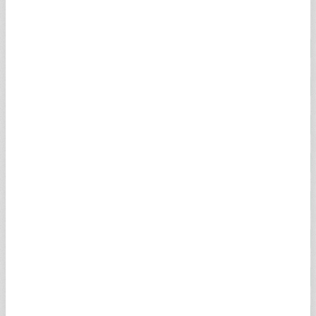
18 AYAR ALTIN
4.852,19
4.856,71
0%
14 AYAR ALTIN
3.631,15
4.834,79
2,26%
GREMSE ALTIN
106.349,42
108.777,01
2,00%
İKİBUÇUK ALTIN
106.349,42
108.045,17
2,00%
BEŞLİ ALTIN
215.357,58
219.549,92
2,00%
0.25 GRAM ALTIN
1.666,94
1.667,13
0,12%
0.50 GRAM ALTIN
3.333,88
3.334,27
0,12%
ALTIN KG (DOLAR)
139.032,00
139.048,00
0,10%
ALTIN KG (EURO)
119.973,00
120.044,00
1,89%