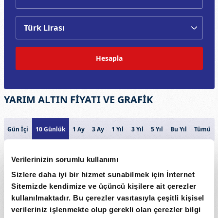
Hesapla
YARIM ALTIN FİYATI VE GRAFİK
Gün İçi
10 Günlük
1 Ay
3 Ay
1 Yıl
3 Yıl
5 Yıl
Bu Yıl
Tümü
YARIM ALTIN
Verilerinizin sorumlu kullanımı
22k
Sizlere daha iyi bir hizmet sunabilmek için İnternet
Sitemizde kendimize ve üçüncü kişilere ait çerezler
kullanılmaktadır. Bu çerezler vasıtasıyla çeşitli kişisel
Fiyat
21k
verileriniz işlenmekte olup gerekli olan çerezler bilgi