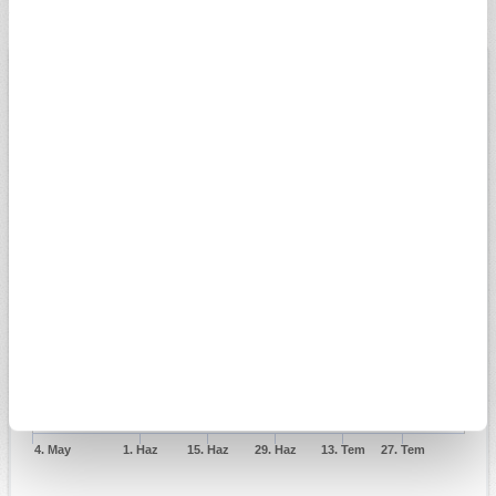
tahminleri A Para'da!
BİST
USD
EURO
ALTIN
13.887,96
Düşük
10.08.2026
Yüksek
13779,08
13907,46
Değişim
0,79%
Son veri saati:
11:53
Açılış
13825,07
15k
14k
13k
4. May
1. Haz
15. Haz
29. Haz
13. Tem
27. Tem