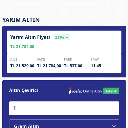
YARIM ALTIN
Yarım Altın Fiyatı
2,53%
TL 21.784,00
ALIŞ
SATIŞ
FARK
SAAT
TL 21.529,00
TL 21.784,00
TL 537,00
11:45
Altın Çevirici