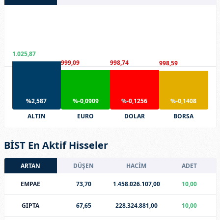
1.025,87
999,09
998,74
998,59
%2,587
%-0,0909
%-0,1256
%-0,1408
ALTIN
EURO
DOLAR
BORSA
BİST En Aktif Hisseler
ARTAN
DÜŞEN
HACİM
ADET
EMPAE
73,70
1.458.026.107,00
10,00
GIPTA
67,65
228.324.881,00
10,00