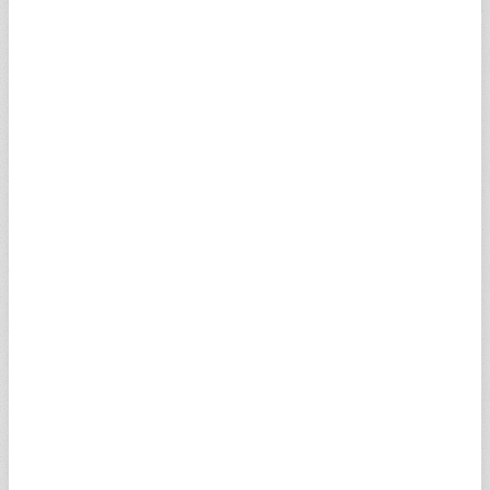
Çeyrek Altın
ÇEYREK ALTIN HAKKINDA
Çeyrek altın Türkiye'de öne çıkan altın türü olarak düğünler
başta olmakta üzere her alanda kullanılıyor. Popüler olması
nedeniyle çeyrek altın fiyatları hem yatırımcı hem de altın almak
isteyen vatandaşların ilgi odağında yer alıyor.
Sabah Finans sayfası ile serbest piyasa ve Kapalıçarşı çeyrek
altın fiyatı rakamlarını görebilir; dönemlik olarak yıllık, aylık,
haftalık ve günlük grafik verilerini 7/24 görüntüleyebilirsiniz.
Bunların yanında, uzman yorum ve analizleriyle 'Çeyrek altın
fiyatı 2024 bugün ne kadar, kaç TL' gibi sorularınıza da yanıt
bulabilirsiniz.
Çeyrek Altın Kaç Gram Gelir?
Halk arasında en çok tercih edilen altın türlerinden olan çeyrek
altın için en çok araştırılan konulardan birisi de "Çeyrek altın
kuplu-kulpsuz kaç gram gelir? Kaç gram eder" sorusu yer alıyor.
22 ayar çeyrek altın 18 milimetre çapında ve kulpsuz olarak 1.75