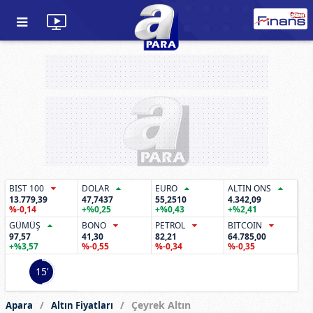
BIST 100
DOLAR
EURO
ALTIN ONS
13.779,39
47,7437
55,2510
4.342,09
%-0,14
+%0,25
+%0,43
+%2,41
GÜMÜŞ
BONO
PETROL
BITCOIN
97,57
41,30
82,21
64.785,00
+%3,57
%-0,55
%-0,34
%-0,35
14’
Çeyrek Altın
Apara
Altın Fiyatları