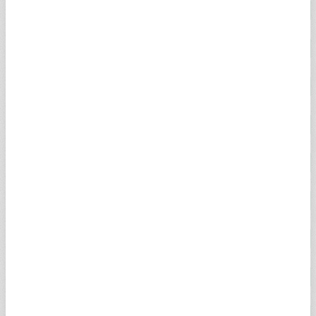
18 AYAR ALTIN
4.852,19
4.856,71
2,00%
14 AYAR ALTIN
3.625,84
4.835,35
2,27%
GREMSE ALTIN
106.349,42
108.777,01
2,00%
İKİBUÇUK ALTIN
106.349,42
108.045,17
2,00%
BEŞLİ ALTIN
215.357,58
219.549,92
2,00%
0.25 GRAM ALTIN
1.664,92
1.665,14
2,59%
0.50 GRAM ALTIN
3.329,84
3.330,27
2,59%
ALTIN KG (DOLAR)
138.886,00
138.903,00
2,40%
ALTIN KG (EURO)
119.973,00
120.044,00
1,89%