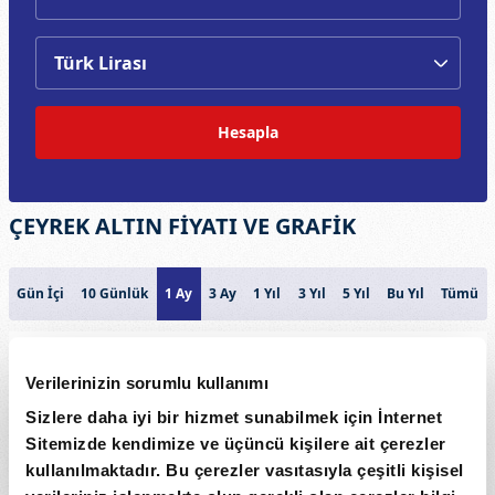
Hesapla
ÇEYREK ALTIN FİYATI VE GRAFİK
Gün İçi
10 Günlük
1 Ay
3 Ay
1 Yıl
3 Yıl
5 Yıl
Bu Yıl
Tümü
CEYREK ALTIN
Verilerinizin sorumlu kullanımı
11.000
Sizlere daha iyi bir hizmet sunabilmek için İnternet
Sitemizde kendimize ve üçüncü kişilere ait çerezler
10.500
Fiyat
kullanılmaktadır. Bu çerezler vasıtasıyla çeşitli kişisel