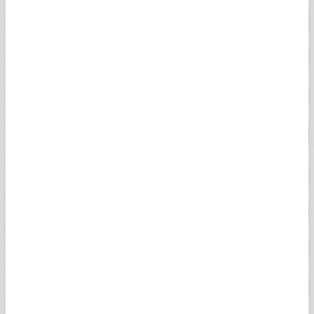
ÇEYREK ALTIN
10.749,00
10.903,00
2,54%
YARIM ALTIN
21.499,00
21.787,00
2,54%
TAM ALTIN
42.798,00
43.427,00
2,54%
CUMHURİYET ALTINI
44.100,00
44.750,00
-0,18%
ATA ALTIN
43.727,00
44.507,00
2,54%
ONS ALTIN
$4.341,53
$4.342,09
2,41%
HAS ALTIN
6.646,84
6.653,03
2,00%
22 AYAR BİLEZİK
6.036,24
6.249,58
2,55%