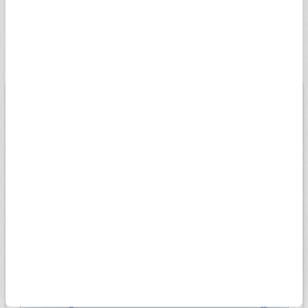
gram ediyor.
Doğru zamanda alış alış yapmak ve güncel verilere ulaşmak için
çeyrek altın fiyatı hesaplama işleminizi tek sayfa üzerinden
yapabilirsiniz.
BİST
USD
EURO
ALTIN
13.779,39
Düşük
07.08.2026
Yüksek
13698,81
13956,18
Değişim
-0,14%
Son veri saati:
18:05
Açılış
13827,14
15k
14k