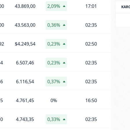
00
43.869,00
2,09%
17:01
KAR
00
43.563,00
0,36%
02:35
92
$4.249,54
0,23%
02:50
64
6.507,46
0,23%
02:35
36
6.116,54
0,37%
02:35
95
4.761,45
0%
16:50
30
4.743,35
0,33%
02:35