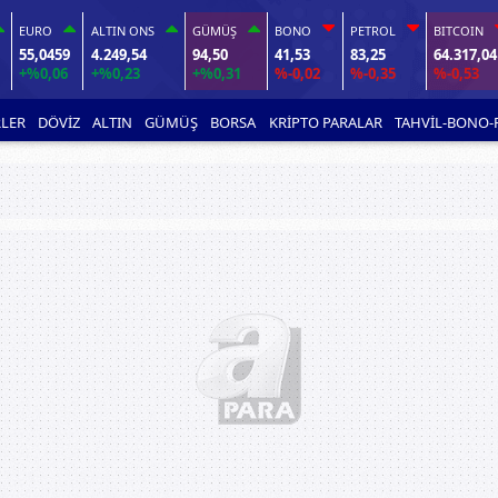
EURO
ALTIN ONS
GÜMÜŞ
BONO
PETROL
BITCOIN
55,0459
4.249,54
94,50
41,53
83,25
64.317,04
+%0,06
+%0,23
+%0,31
%-0,02
%-0,35
%-0,53
LER
DÖVİZ
ALTIN
GÜMÜŞ
BORSA
KRİPTO PARALAR
TAHVİL-BONO-