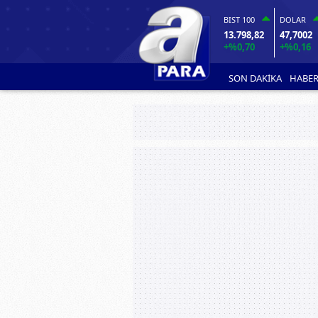
BIST 100
DOLAR
13.798,82
47,7002
+%0,70
+%0,16
SON DAKİKA
HABER