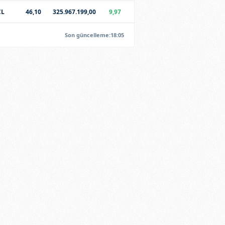
CL
46,10
325.967.199,00
9,97
Son güncelleme:18:05