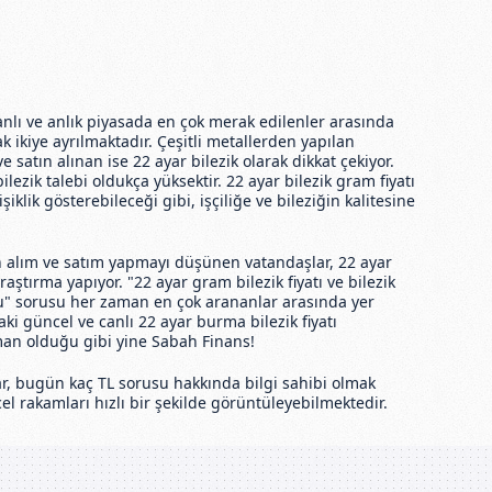
canlı ve anlık piyasada en çok merak edilenler arasında
ak ikiye ayrılmaktadır. Çeşitli metallerden yapılan
e satın alınan ise 22 ayar bilezik olarak dikkat çekiyor.
ezik talebi oldukça yüksektir. 22 ayar bilezik gram fiyatı
klik gösterebileceği gibi, işçiliğe ve bileziğin kalitesine
an alım ve satım yapmayı düşünen vatandaşlar, 22 ayar
araştırma yapıyor. "22 ayar gram bilezik fiyatı ve bilezik
du" sorusu her zaman en çok arananlar arasında yer
aki güncel ve canlı 22 ayar burma bilezik fiyatı
an olduğu gibi yine Sabah Finans!
adar, bugün kaç TL sorusu hakkında bilgi sahibi olmak
el rakamları hızlı bir şekilde görüntüleyebilmektedir.