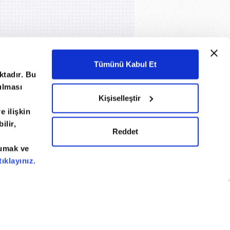
Tümünü Kabul Et
ktadır. Bu
nulması
Kişiselleştir
e ilişkin
ilir,
izlilik Bildirimi
Künye / İletişim
Reddet
kumak ve
tıklayınız.