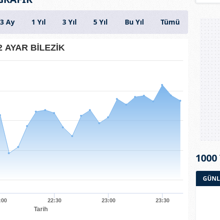
3 Ay
1 Yıl
3 Yıl
5 Yıl
Bu Yıl
Tümü
2 AYAR BİLEZİK
1000
GÜNL
:00
22:30
23:00
23:30
Tarih