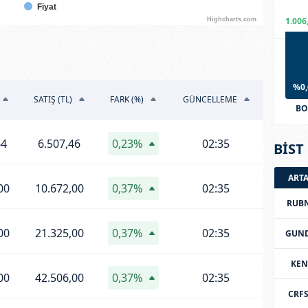
Fiyat
1.006
Highcharts.com
%0,
SATIŞ (TL)
FARK (%)
GÜNCELLEME
BO
64
6.507,46
0,23%
02:35
BİST 
ART
00
10.672,00
0,37%
02:35
RUB
00
21.325,00
0,37%
02:35
GUN
KEN
00
42.506,00
0,37%
02:35
CRF