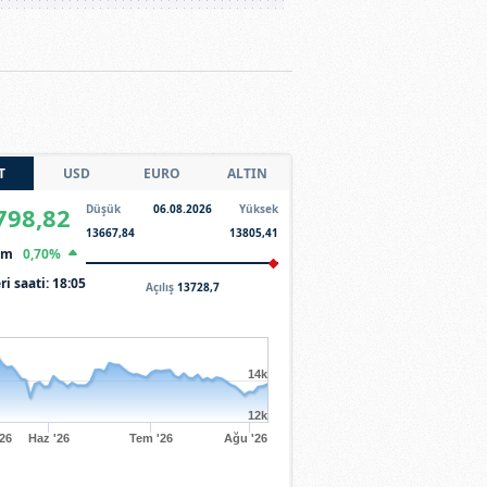
T
USD
EURO
ALTIN
798,82
Düşük
06.08.2026
Yüksek
13667,84
13805,41
şim
0,70%
ri saati:
18:05
Açılış
13728,7
14k
12k
'26
Haz '26
Tem '26
Ağu '26