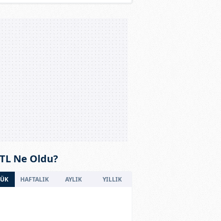
 TL Ne Oldu?
ÜK
HAFTALIK
AYLIK
YILLIK