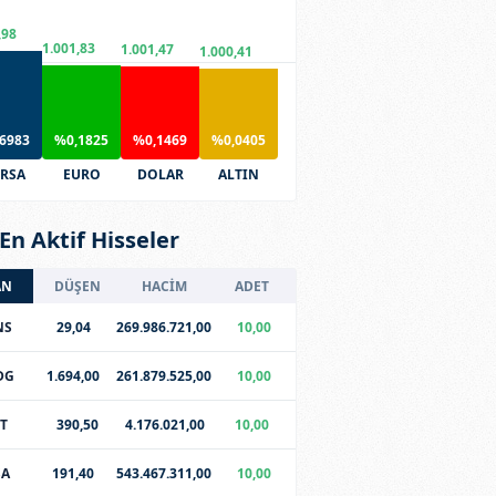
,98
1.001,83
1.001,47
1.000,41
6983
%0,1825
%0,1469
%0,0405
RSA
EURO
DOLAR
ALTIN
En Aktif Hisseler
AN
DÜŞEN
HACİM
ADET
NS
29,04
269.986.721,00
10,00
DG
1.694,00
261.879.525,00
10,00
T
390,50
4.176.021,00
10,00
SA
191,40
543.467.311,00
10,00