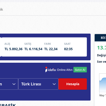
ik
BİS
ALIŞ
SATIŞ
FARK
SAAT
13.
TL 5.892,36
TL 6.116,54
TL 22,34
02:35
Deği
Son ve
Hesapla
May 
 GRAFİK