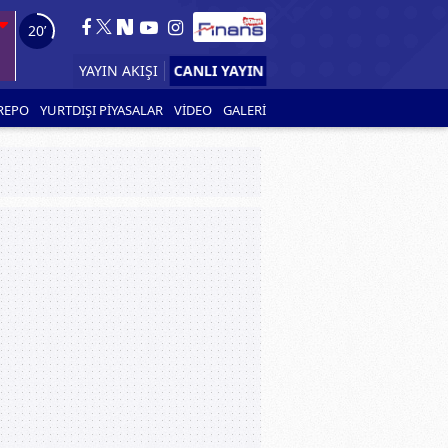
19’
CANLI YAYIN
YAYIN AKIŞI
REPO
YURTDIŞI PİYASALAR
VİDEO
GALERİ