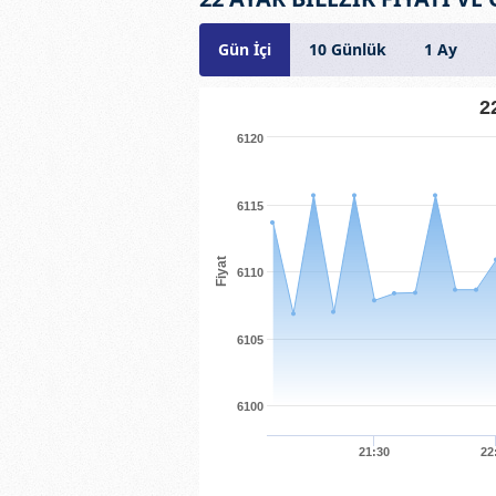
Gün İçi
10 Günlük
1 Ay
2
6120
6115
Fiyat
6110
6105
6100
21:30
22