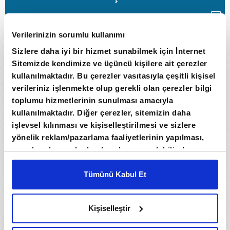
CANLI YAYIN
Pt
Sa
Ça
Pe
Cu
Ct
Pa
Verilerinizin sorumlu kullanımı
3/8
4/8
5/8
6/8
7/8
8/8
9/8
Sizlere daha iyi bir hizmet sunabilmek için İnternet
Sitemizde kendimize ve üçüncü kişilere ait çerezler
Cumartesi
06 Haziran
kullanılmaktadır. Bu çerezler vasıtasıyla çeşitli kişisel
verileriniz işlenmekte olup gerekli olan çerezler bilgi
toplumu hizmetlerinin sunulması amacıyla
07:00
A PARA'DA SÖYLEDİLER
kullanılmaktadır. Diğer çerezler, sitemizin daha
işlevsel kılınması ve kişiselleştirilmesi ve sizlere
yönelik reklam/pazarlama faaliyetlerinin yapılması,
08:00
amaçlarıyla sınırlı olarak açık rızanız dahilinde
NOSTALJİ
kullanılacaktır. Çerezlere ilişkin tercihlerinizi çerez
paneli vasıtasıyla belirleyebilirsiniz. Çerezlere ilişkin
Tümünü Kabul Et
detaylı bilgi için Ayarlar butonuna tıklayabilir,
Çerez
09:00
İZLENCE ÇOCUK
Bilgilendirme
Metnimizi ziyaret edebilirsiniz.
Kişiselleştir
6698 sayılı Kişisel Verilerin Korunması Kanunu
uyarınca hazırlanmış olan İnternet Sitesi Aydınlatma
AKILDA KALANLAR (ASLIHAN ÇELİK,