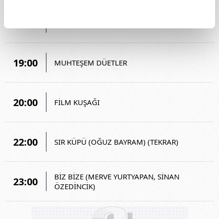
18:00
YÜKSEK TOPUKLAR (ÖZLEM DOĞANER)
19:00
MUHTEŞEM DÜETLER
20:00
FİLM KUŞAĞI
22:00
SIR KÜPÜ (OĞUZ BAYRAM) (TEKRAR)
BİZ BİZE (MERVE YURTYAPAN, SİNAN
23:00
ÖZEDİNCİK)