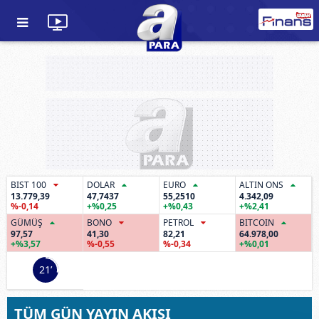
BIST 100
DOLAR
EURO
ALTIN ONS
13.779,39
47,7437
55,2510
4.342,09
%-0,14
+%0,25
+%0,43
+%2,41
GÜMÜŞ
BONO
PETROL
BITCOIN
97,57
41,30
82,21
64.978,00
+%3,57
%-0,55
%-0,34
+%0,01
21’
TÜM GÜN YAYIN AKIŞI