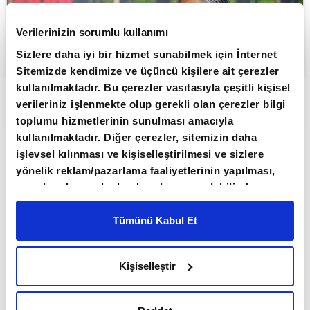
Verilerinizin sorumlu kullanımı
Sizlere daha iyi bir hizmet sunabilmek için İnternet
Sitemizde kendimize ve üçüncü kişilere ait çerezler
kullanılmaktadır. Bu çerezler vasıtasıyla çeşitli kişisel
verileriniz işlenmekte olup gerekli olan çerezler bilgi
ABONE OL
toplumu hizmetlerinin sunulması amacıyla
kullanılmaktadır. Diğer çerezler, sitemizin daha
Asya borsaları, teknoloji ve yapay zeka
işlevsel kılınması ve kişiselleştirilmesi ve sizlere
bağlantılı şirket bilançolarından gelen
yönelik reklam/pazarlama faaliyetlerinin yapılması,
olumlu sinyallere karşın Orta
amaçlarıyla sınırlı olarak açık rızanız dahilinde
Doğu'daki müzakerelerin sonuçsuz
kullanılacaktır. Çerezlere ilişkin tercihlerinizi çerez
paneli vasıtasıyla belirleyebilirsiniz. Çerezlere ilişkin
Tümünü Kabul Et
kalabileceği etkisiyle karışık
detaylı bilgi için Ayarlar butonuna tıklayabilir,
Çerez
seyrediyor.
Bilgilendirme
Metnimizi ziyaret edebilirsiniz.
Kişiselleştir
6698 sayılı Kişisel Verilerin Korunması Kanunu
ABD ile İran arasında barış görüşmeleri devam
uyarınca hazırlanmış olan İnternet Sitesi Aydınlatma
ederken görüşmelerden somut bir sonuç
Metnimizi okumak ve sitemizi ziyaretiniz kapsamında