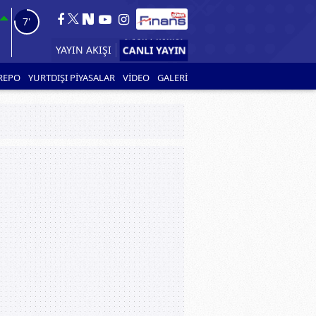
5'
YAYIN AKIŞI
REPO
YURTDIŞI PİYASALAR
VİDEO
GALERİ