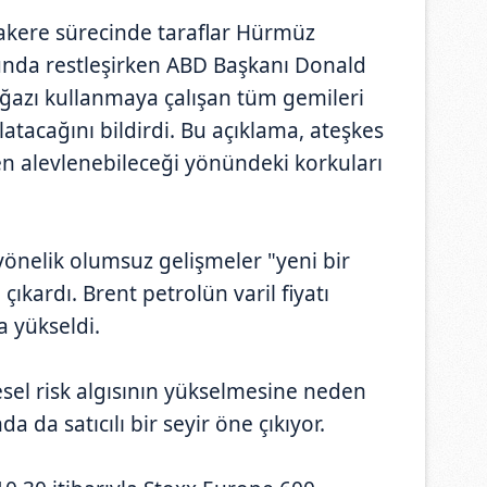
akere sürecinde taraflar Hürmüz
unda restleşirken ABD Başkanı Donald
azı kullanmaya çalışan tüm gemileri
atacağını bildirdi. Bu açıklama, ateşkes
en alevlenebileceği yönündeki korkuları
önelik olumsuz gelişmeler "yeni bir
çıkardı. Brent petrolün varil fiyatı
a yükseldi.
sel risk algısının yükselmesine neden
a da satıcılı bir seyir öne çıkıyor.