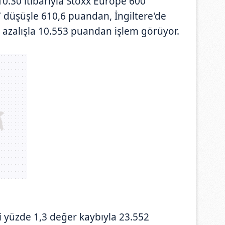
0.30 itibarıyla Stoxx Europe 600
 düşüşle 610,6 puandan, İngiltere'de
 azalışla 10.553 puandan işlem görüyor.
 yüzde 1,3 değer kaybıyla 23.552