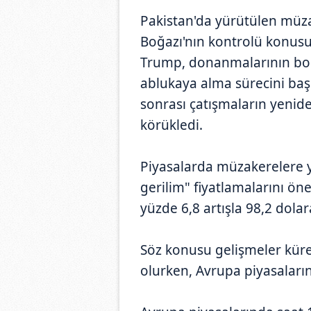
Pakistan'da yürütülen müz
Boğazı'nın kontrolü konus
Trump, donanmalarının boğ
ablukaya alma sürecini başl
sonrası çatışmaların yenid
körükledi.
Piyasalarda müzakerelere y
gerilim" fiyatlamalarını öne 
yüzde 6,8 artışla 98,2 dolar
Söz konusu gelişmeler küre
olurken, Avrupa piyasalarınd