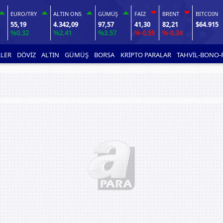
EURO/TRY
ALTIN ONS
GÜMÜŞ
FAİZ
BRENT
BITCOIN
55,19
4.342,09
97,57
41,30
82,21
$64.915
%0.32
%2.41
%3.57
%-0.55
%-0.34
LER
DÖVİZ
ALTIN
GÜMÜŞ
BORSA
KRİPTO PARALAR
TAHVİL-BONO-