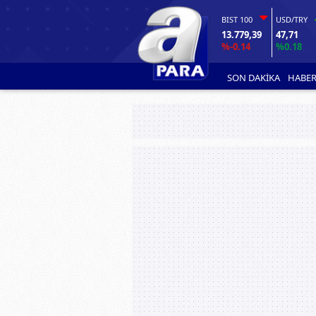
BIST 100
USD/TRY
13.779,39
47,71
%-0.14
%0.18
SON DAKİKA
HABER