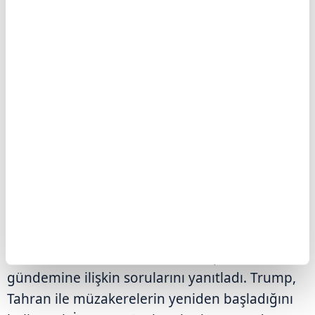
ABD ile İran arasında barış görüşmeleri devam
ederken görüşmelerden somut bir sonuç
çıkmaması piyasaların risk iştahını törpülüyor.
Görüşmelere ilişkin Tahran yönetiminden
belirgin bir sinyal gelmemesi, yatırımcıları yeni
bir çatışma yaşanabileceği endişesine
sürüklüyor.
ABD Başkanı Donald Trump, Oval Ofis'te
düzenlediği başkanlık kararnamesi imza
töreninin ardından basın mensuplarının İran
gündemine ilişkin sorularını yanıtladı. Trump,
Tahran ile müzakerelerin yeniden başladığını