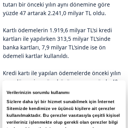
tutarı bir önceki yılın aynı dönemine göre
yüzde 47 artarak 2.241,0 milyar TL oldu.
Kartlı ödemelerin 1.919,6 milyar TL'si kredi
kartları ile yapılırken 313,5 milyar TL'sinde
banka kartları, 7,9 milyar TL'sinde ise ön
ödemeli kartlar kullanıldı.
Kredi kartı ile yapılan ödemelerde önceki yılın
aynı dönemine göre büyüme oranı yüzde 49,
banka kartı ile yapılan ödemelerde yüzde 54
Verilerinizin sorumlu kullanımı
olurken ön ödemeli kartlar ile yapılan
Sizlere daha iyi bir hizmet sunabilmek için İnternet
ödemelerde ise bu oran yüzde -75 oldu.
Sitemizde kendimize ve üçüncü kişilere ait çerezler
kullanılmaktadır. Bu çerezler vasıtasıyla çeşitli kişisel
verileriniz işlenmekte olup gerekli olan çerezler bilgi
KARTLI ÖDEME İŞLEM ADEDİ GELİŞİMİ