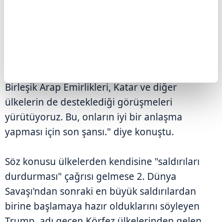
belirterek İran'ın müzakereler konusunda
birbiriyle çelişen açıklamalar yaptığını
savundu.
Trump, "İran'ın talebi üzerine, Suudi Arabistan,
Birleşik Arap Emirlikleri, Katar ve diğer
ülkelerin de desteklediği görüşmeleri
yürütüyoruz. Bu, onların iyi bir anlaşma
yapması için son şansı." diye konuştu.
Söz konusu ülkelerden kendisine "saldırıları
durdurması" çağrısı gelmese 2. Dünya
Savaşı'ndan sonraki en büyük saldırılardan
birine başlamaya hazır olduklarını söyleyen
Trump, adı geçen Körfez ülkelerinden gelen