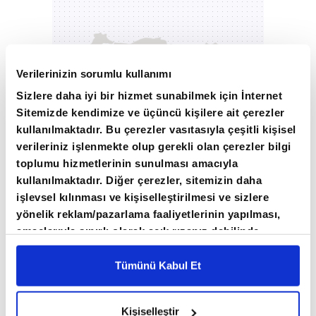
Verilerinizin sorumlu kullanımı
Sizlere daha iyi bir hizmet sunabilmek için İnternet
Sitemizde kendimize ve üçüncü kişilere ait çerezler
kullanılmaktadır. Bu çerezler vasıtasıyla çeşitli kişisel
verileriniz işlenmekte olup gerekli olan çerezler bilgi
toplumu hizmetlerinin sunulması amacıyla
kullanılmaktadır. Diğer çerezler, sitemizin daha
Orta Doğu'daki gerilimin tırmanması ve enerji
işlevsel kılınması ve kişiselleştirilmesi ve sizlere
fiyatlarının yükselmesi, enflasyon endişelerini
yönelik reklam/pazarlama faaliyetlerinin yapılması,
artırarak Asya piyasalarını da olumsuz etkiledi.
amaçlarıyla sınırlı olarak açık rızanız dahilinde
kullanılacaktır. Çerezlere ilişkin tercihlerinizi çerez
Yatırımcıların riskten kaçınmasıyla MSCI Asya
paneli vasıtasıyla belirleyebilirsiniz. Çerezlere ilişkin
Tümünü Kabul Et
Pasifik Endeksi yüzde 2,6 düşüşle son üç
detaylı bilgi için Ayarlar butonuna tıklayabilir,
Çerez
günlük yükselişini sonlandırdı ve 9 Mart'tan bu
Bilgilendirme
Metnimizi ziyaret edebilirsiniz.
Kişiselleştir
6698 sayılı Kişisel Verilerin Korunması Kanunu