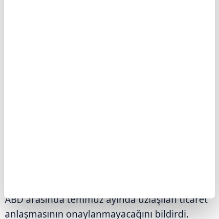
Trump'ın açıklamaları jeopolitik riskleri
artırırken bu durum pay piyasaları üzerinde
baskı oluşturdu.
Bununla birlikte Avrupa Parlamentosu'ndaki
(AP) büyük siyasi gruplar, Trump'ın
açıklamalarının ardından Avrupa Birliği (AB) ile
ABD arasında temmuz ayında uzlaşılan ticaret
anlaşmasının onaylanmayacağını bildirdi.