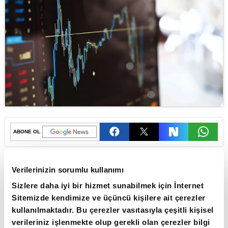
ABONE OL
Avrupa borsaları, haftaya jeopolitik
Verilerinizin sorumlu kullanımı
risklerin etkisiyle negatif bir seyirle
Sizlere daha iyi bir hizmet sunabilmek için İnternet
başladı.
Sitemizde kendimize ve üçüncü kişilere ait çerezler
Avrupa piyasalarında saat 11.40 itibarıyla Stoxx
kullanılmaktadır. Bu çerezler vasıtasıyla çeşitli kişisel
verileriniz işlenmekte olup gerekli olan çerezler bilgi
Europe 600 gösterge endeksi yüzde 0,7