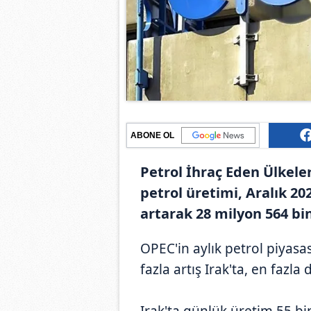
ABONE OL
Petrol İhraç Eden Ülkel
petrol üretimi, Aralık 20
artarak 28 milyon 564 bin
OPEC'in aylık petrol piyas
fazla artış Irak'ta, en fazl
Irak'ta günlük üretim 55 bin