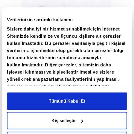
Verilerinizin sorumlu kullanımı
Sizlere daha iyi bir hizmet sunabilmek için İnternet
Sitemizde kendimize ve üçüncü kişilere ait çerezler
kullanılmaktadır. Bu çerezler vasıtasıyla çeşitli kişisel
verileriniz işlenmekte olup gerekli olan çerezler bilgi
toplumu hizmetlerinin sunulması amacıyla
kullanılmaktadır. Diğer çerezler, sitemizin daha
işlevsel kılınması ve kişiselleştirilmesi ve sizlere
yönelik reklam/pazarlama faaliyetlerinin yapılması,
amaçlarıyla sınırlı olarak açık rızanız dahilinde
kullanılacaktır. Çerezlere ilişkin tercihlerinizi çerez
paneli vasıtasıyla belirleyebilirsiniz. Çerezlere ilişkin
Tümünü Kabul Et
detaylı bilgi için Ayarlar butonuna tıklayabilir,
Çerez
Bilgilendirme
Metnimizi ziyaret edebilirsiniz.
Kişiselleştir
6698 sayılı Kişisel Verilerin Korunması Kanunu
uyarınca hazırlanmış olan İnternet Sitesi Aydınlatma