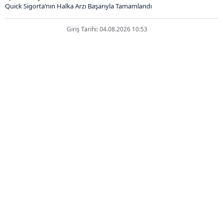
Quick Sigorta’nın Halka Arzı Başarıyla Tamamlandı
Giriş Tarihi: 04.08.2026 10:53
Quick Sigorta’nın Halka Arzı
Başarıyla Tamamlandı
ABONE OL