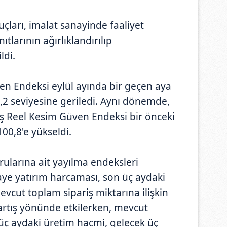
uçları, imalat sanayinde faaliyet
ıtlarının ağırlıklandırılıp
ldi.
n Endeksi eylül ayında bir geçen aya
,2 seviyesine geriledi. Aynı dönemde,
ış Reel Kesim Güven Endeksi bir önceki
00,8'e yükseldi.
ularına ait yayılma endeksleri
aye yatırım harcaması, son üç aydaki
evcut toplam sipariş miktarına ilişkin
rtış yönünde etkilerken, mevcut
ç aydaki üretim hacmi, gelecek üç