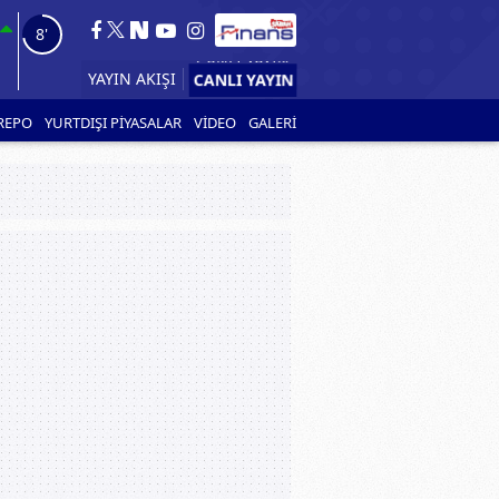
7'
YAYIN AKIŞI
REPO
YURTDIŞI PİYASALAR
VİDEO
GALERİ