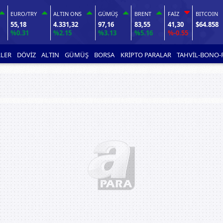
EURO/TRY
ALTIN ONS
GÜMÜŞ
BRENT
FAİZ
BITCOIN
55,18
4.331,32
97,16
83,55
41,30
$64.858
%0.31
%2.15
%3.13
%5.16
%-0.55
LER
DÖVİZ
ALTIN
GÜMÜŞ
BORSA
KRİPTO PARALAR
TAHVİL-BONO-