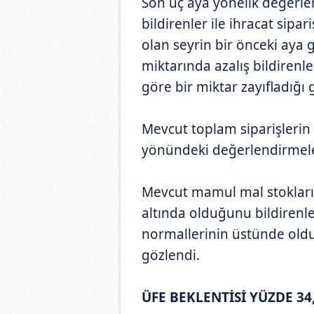
Son üç aya yönelik değerle
bildirenler ile ihracat sipar
olan seyrin bir önceki aya g
miktarında azalış bildirenle
göre bir miktar zayıfladığı 
Mevcut toplam siparişlerin
yönündeki değerlendirmeler
Mevcut mamul mal stokları
altında olduğunu bildirenle
normallerinin üstünde old
gözlendi.
ÜFE BEKLENTİSİ YÜZDE 34