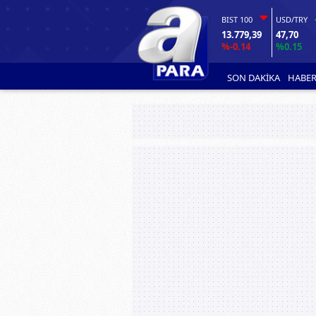
BIST 100
USD/TRY
13.779,39
47,70
%-0.14
%0.15
SON DAKİKA
HABER