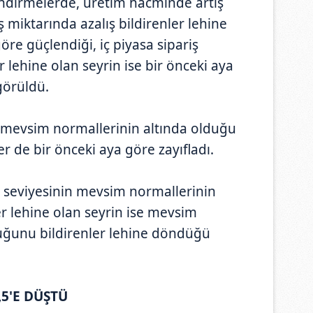
ndirmelerde, üretim hacminde artış
iş miktarında azalış bildirenler lehine
öre güçlendiği, iç piyasa sipariş
r lehine olan seyrin ise bir önceki aya
görüldü.
 mevsim normallerinin altında olduğu
 de bir önceki aya göre zayıfladı.
 seviyesinin mevsim normallerinin
r lehine olan seyrin ise mevsim
uğunu bildirenler lehine döndüğü
,5'E DÜŞTÜ