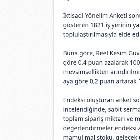
İktisadi Yönelim Anketi son
gösteren 1821 iş yerinin yan
toplulaştırılmasıyla elde edi
Buna göre, Reel Kesim Güve
göre 0,4 puan azalarak 100
mevsimsellikten arındırılm
aya göre 0,2 puan artarak 1
Endeksi oluşturan anket sor
incelendiğinde, sabit serm
toplam sipariş miktarı ve m
değerlendirmeler endeksi a
mamul mal stoku, gelecek ü