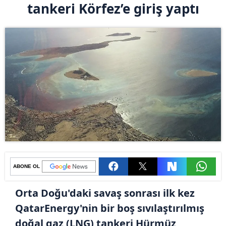
tankeri Körfez’e giriş yaptı
ABONE OL
Orta Doğu'daki savaş sonrası ilk kez
QatarEnergy'nin bir boş sıvılaştırılmış
doğal gaz (LNG) tankeri Hürmüz