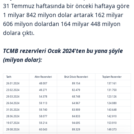
31 Temmuz haftasında bir önceki haftaya göre
1 milyar 842 milyon dolar artarak 162 milyar
606 milyon dolardan 164 milyar 448 milyon
dolara çıktı.
TCMB rezervleri Ocak 2024'ten bu yana şöyle
(milyon dolar):
Tarih
Altın Rezervleri
Brüt Döviz Rezervleri
Toplam Rezervler
26.01.2024
48.007
89.154
137.161
23.02.2024
49.271
82.479
131.750
29.03.2024
54.378
68.748
123.126
26.04.2024
59.113
64.967
124.080
31.05.2024
59.740
83.909
143.648
28.06.2024
58.077
84.833
142.910
19.07.2024
59.214
94.695
153.910
29.08.2024
60.043
89.329
149.373