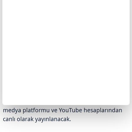
(TCMB), yapılan açıklamaya göre, Başkan Fatih
Karahan, "Enflasyon Raporu 2026-III"ün
tanıtımı amacıyla 13 Ağustos Perşembe saat
10.30'da İstanbul Finans Merkezi TCMB
Yerleşkesi'nde bilgilendirme toplantısı
düzenleyecek.
Fiziksel ortamda gerçekleştirilecek toplantıda,
2026 yılının üçüncü Enflasyon Raporu
kamuoyuna tanıtılacak.
Toplantı, TCMB'nin internet sitesi ile X sosyal
medya platformu ve YouTube hesaplarından
canlı olarak yayınlanacak.