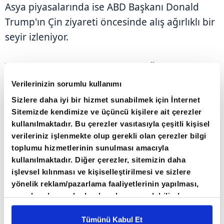
Asya piyasalarında ise ABD Başkanı Donald
Trump'ın Çin ziyareti öncesinde alış ağırlıklı bir
seyir izleniyor.
Trump'ın Çin ziyaretinde Nvidia Üst Yöneticisi
(CEO) Jensen Huang'ın da bulunacağına dair
Verilerinizin sorumlu kullanımı
haberler Asya piyasalarında risk iştahını
Sizlere daha iyi bir hizmet sunabilmek için İnternet
destekledi. Söz konusu haberin ardından
Sitemizde kendimize ve üçüncü kişilere ait çerezler
kullanılmaktadır. Bu çerezler vasıtasıyla çeşitli kişisel
bölgede çip şirketlerinin hisselerinde
verileriniz işlenmekte olup gerekli olan çerezler bilgi
yükselişler görüldü.
toplumu hizmetlerinin sunulması amacıyla
kullanılmaktadır. Diğer çerezler, sitemizin daha
Japonya'da yükselen enerji fiyatlarının
işlevsel kılınması ve kişiselleştirilmesi ve sizlere
yönelik reklam/pazarlama faaliyetlerinin yapılması,
enflasyonist baskıları tetiklemesiyle ülkede 20
amaçlarıyla sınırlı olarak açık rızanız dahilinde
yıllık tahvil faizi yüzde 3,49'a çıkarak Ağustos
kullanılacaktır. Çerezlere ilişkin tercihlerinizi çerez
1996'dan bu yana en yüksek seviyeyi gördü.
paneli vasıtasıyla belirleyebilirsiniz. Çerezlere ilişkin
Tümünü Kabul Et