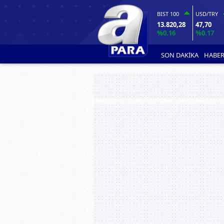
BIST 100
USD/TRY
13.820,28
47,70
%0.16
%0.17
SON DAKİKA
HABER