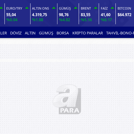
EURO/TRY
ALTIN ONS
GÜMÜŞ
BRENT
FAİZ
BITCOIN
55,04
4.319,75
98,76
83,55
41,60
$64.972
%0.04
%1.88
%4.82
%5.16
%0.17
LER
DÖVİZ
ALTIN
GÜMÜŞ
BORSA
KRİPTO PARALAR
TAHVİL-BONO-