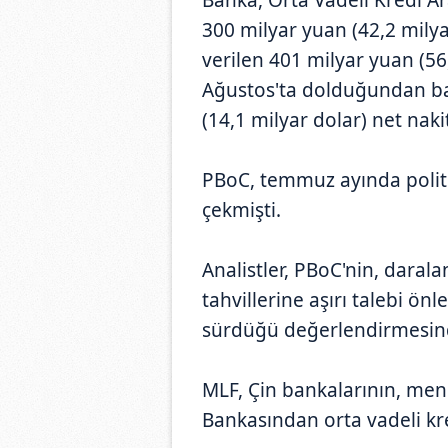
300 milyar yuan (42,2 milya
verilen 401 milyar yuan (56
Ağustos'ta dolduğundan ba
(14,1 milyar dolar) net nakit
PBoC, temmuz ayında politik
çekmişti.
Analistler, PBoC'nin, dara
tahvillerine aşırı talebi önl
sürdüğü değerlendirmesin
MLF, Çin bankalarının, menk
Bankasından orta vadeli kr