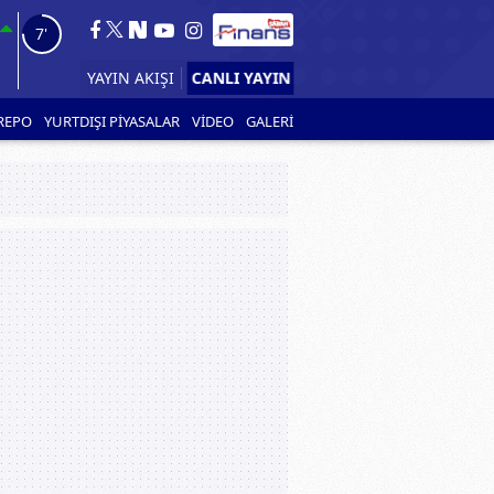
6'
CANLI YAYIN
YAYIN AKIŞI
REPO
YURTDIŞI PİYASALAR
VİDEO
GALERİ