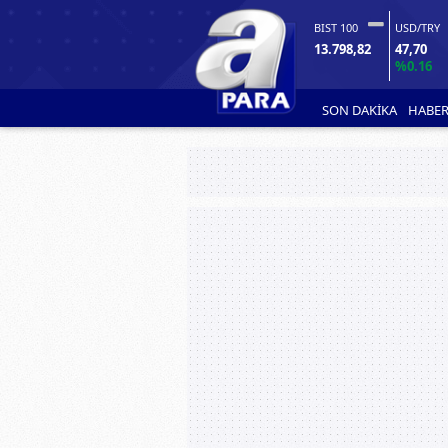
BIST 100
USD/TRY
13.798,82
47,70
%0.16
SON DAKİKA
HABER