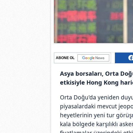
ABONE OL
Asya borsaları, Orta Do
etkisiyle Hong Kong hari
Orta Doğu'da yeniden duyu
piyasalardaki mevcut jeopolit
heyetlerinin yeni tur görüş
kala bölgede karşılıklı aske
fiyatlamalar üzerindeki etkis