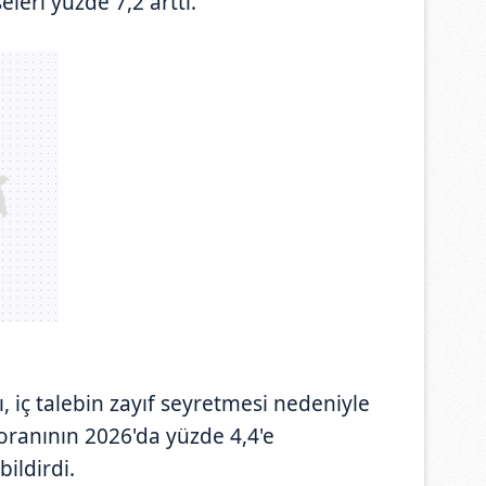
seleri yüzde 7,2 arttı.
 iç talebin zayıf seyretmesi nedeniyle
ranının 2026'da yüzde 4,4'e
ildirdi.