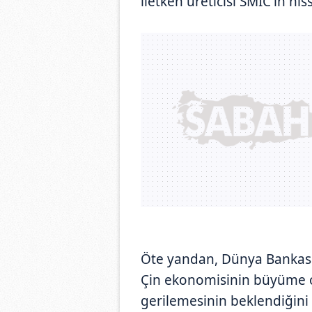
iletken üreticisi SMIC'in his
Öte yandan, Dünya Bankası,
Çin ekonomisinin büyüme o
gerilemesinin beklendiğini b