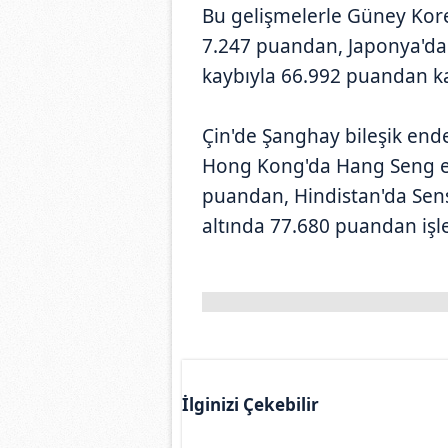
Bu gelişmelerle Güney Kore
7.247 puandan, Japonya'da
kaybıyla 66.992 puandan k
Çin'de Şanghay bileşik end
Hong Kong'da Hang Seng en
puandan, Hindistan'da Sen
altında 77.680 puandan işl
İlginizi Çekebilir