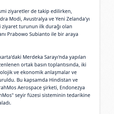
mi ziyaretler de takip edilirken,
ra Modi, Avustralya ve Yeni Zelanda'yı
 ziyaret turunun ilk durağı olan
nı Prabowo Subianto ile bir araya
arta'daki Merdeka Sarayı'nda yapılan
nlenen ortak basın toplantısında, iki
knolojik ve ekonomik anlaşmalar ve
yuruldu. Bu kapsamda Hindistan ve
BrahMos Aerospace şirketi, Endonezya
Mos" seyir füzesi sisteminin tedarikine
aladı.