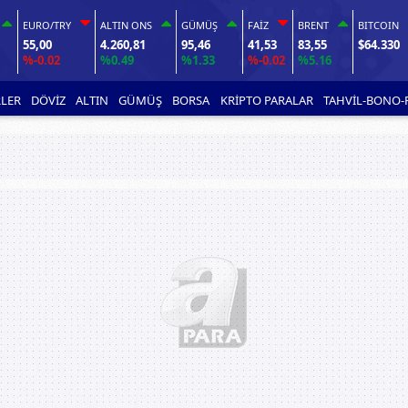
EURO/TRY
ALTIN ONS
GÜMÜŞ
FAİZ
BRENT
BITCOIN
55,00
4.260,81
95,46
41,53
83,55
$64.330
%-0.02
%0.49
%1.33
%-0.02
%5.16
LER
DÖVİZ
ALTIN
GÜMÜŞ
BORSA
KRİPTO PARALAR
TAHVİL-BONO-