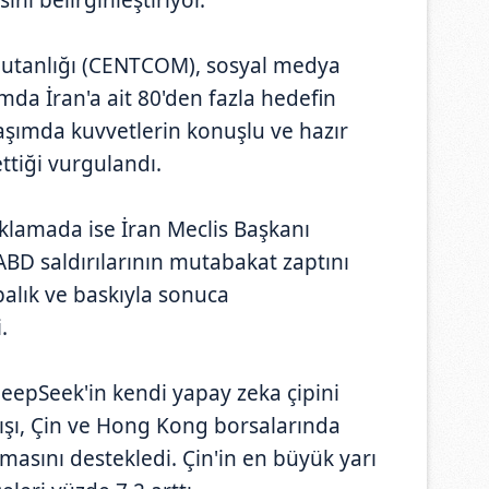
utanlığı (CENTCOM), sosyal medya
da İran'a ait 80'den fazla hedefin
aşımda kuvvetlerin konuşlu ve hazır
tiği vurgulandı.
klamada ise İran Meclis Başkanı
D saldırılarının mutabakat zaptını
rbalık ve baskıyla sonuca
.
DeepSeek'in kendi yapay zeka çipini
kışı, Çin ve Hong Kong borsalarında
asını destekledi. Çin'in en büyük yarı