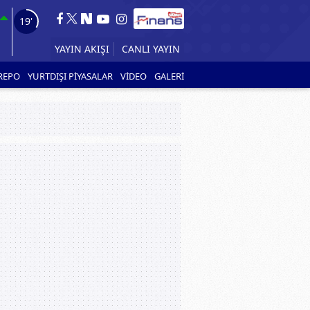
18'
YAYIN AKIŞI
CANLI YAYIN
REPO
YURTDIŞI PİYASALAR
VİDEO
GALERİ