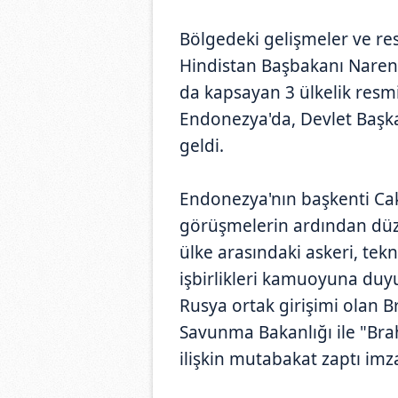
Bölgedeki gelişmeler ve res
Hindistan Başbakanı Narend
da kapsayan 3 ülkelik resmi
Endonezya'da, Devlet Başka
geldi.
Endonezya'nın başkenti Cak
görüşmelerin ardından düze
ülke arasındaki askeri, te
işbirlikleri kamuoyuna du
Rusya ortak girişimi olan 
Savunma Bakanlığı ile "Brah
ilişkin mutabakat zaptı imz