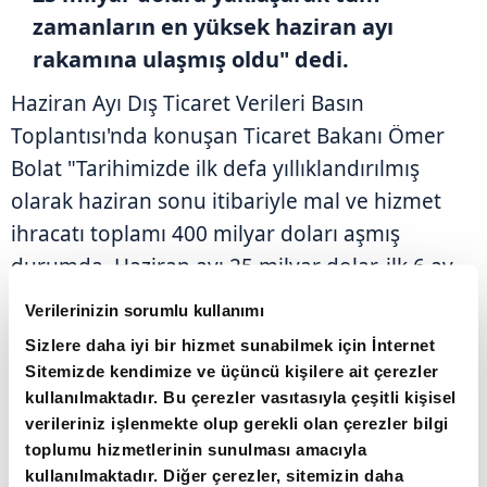
zamanların en yüksek haziran ayı
rakamına ulaşmış oldu" dedi.
Haziran Ayı Dış Ticaret Verileri Basın
Toplantısı'nda konuşan Ticaret Bakanı Ömer
Bolat "Tarihimizde ilk defa yıllıklandırılmış
olarak haziran sonu itibariyle mal ve hizmet
ihracatı toplamı 400 milyar doları aşmış
durumda. Haziran ayı 25 milyar dolar, ilk 6 ay
136 milyar dolar, son bir yıl 400 milyar dolar.
Verilerinizin sorumlu kullanımı
İhracatın ara karnesi budur. Tebrik ediyoruz,
Sizlere daha iyi bir hizmet sunabilmek için İnternet
teşekkürler ediyoruz" dedi.
Sitemizde kendimize ve üçüncü kişilere ait çerezler
kullanılmaktadır. Bu çerezler vasıtasıyla çeşitli kişisel
verileriniz işlenmekte olup gerekli olan çerezler bilgi
Ticaret Bakanı Ömer Bolat, Türkiye İhracatçılar
toplumu hizmetlerinin sunulması amacıyla
Meclisi'nde (TİM) düzenlenen basın
kullanılmaktadır. Diğer çerezler, sitemizin daha