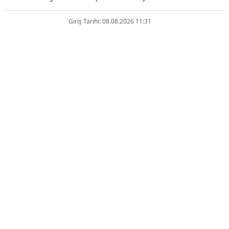
Giriş Tarihi: 08.08.2026 11:31
Ticaret Bakanlığı'ndan
ihracatçılara 80 ülkede yol
haritası
ABONE OL