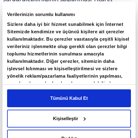
Müşavirleri ve Ataşelerinin öncelikli görevleri
Verilerinizin sorumlu kullanımı
arasında bulunuyor. Müşavirlikler ve ataşelikler,
Sizlere daha iyi bir hizmet sunabilmek için İnternet
görev yaptıkları ülkelerde Türk iş dünyasının ilk
Sitemizde kendimize ve üçüncü kişilere ait çerezler
temas noktaları ve temsilcileri olarak faaliyet
kullanılmaktadır. Bu çerezler vasıtasıyla çeşitli kişisel
gösteriyor.
verileriniz işlenmekte olup gerekli olan çerezler bilgi
toplumu hizmetlerinin sunulması amacıyla
kullanılmaktadır. Diğer çerezler, sitemizin daha
Bu kapsamda
2026 yılının ilk 7 ayı itibarıyla
işlevsel kılınması ve kişiselleştirilmesi ve sizlere
80 ülkede ihracat açısından önem taşıyan
yönelik reklam/pazarlama faaliyetlerinin yapılması,
sektörlere yönelik 107 adet Sektörel Pazar
amaçlarıyla sınırlı olarak açık rızanız dahilinde
Araştırması Raporu
hazırlandı. Raporlar,
kullanılacaktır. Çerezlere ilişkin tercihlerinizi çerez
paneli vasıtasıyla belirleyebilirsiniz. Çerezlere ilişkin
Tümünü Kabul Et
Ticaret Bakanlığının internet sitesi üzerinden iş
detaylı bilgi için Ayarlar butonuna tıklayabilir,
Çerez
dünyasının kullanımına sunuldu.
Bilgilendirme
Metnimizi ziyaret edebilirsiniz.
Kişiselleştir
6698 sayılı Kişisel Verilerin Korunması Kanunu
uyarınca hazırlanmış olan İnternet Sitesi Aydınlatma
Metnimizi okumak ve sitemizi ziyaretiniz kapsamında