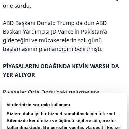
öne sürdü.
ABD Başkanı Donald Trump da dün ABD
Başkan Yardımcısı JD Vance'in Pakistan'a
gideceğini ve müzakerelerin salı günü
başlamasının planlandığını belirtmişti.
PİYASALARIN ODAĞINDA KEVİN WARSH DA
YER ALIYOR
Piyasalar Orta Doğu'daki gelişmelere
odaklanmaya devam ederken, diğer taraftan
Verilerinizin sorumlu kullanımı
Trump tarafından ABD Merkez Bankası (Fed)
Sizlere daha iyi bir hizmet sunabilmek için İnternet
başkanlığı için aday gösterilen Kevin Warsh'un
Sitemizde kendimize ve üçüncü kişilere ait çerezler
açıklamaları da takip ediliyor.
kullanılmaktadır. Bu çerezler vasıtasıyla çeşitli kişisel