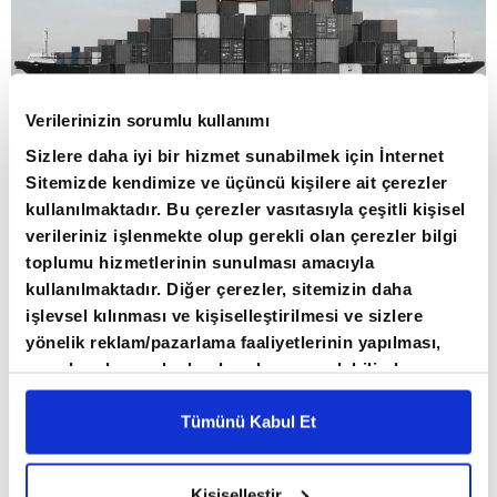
Verilerinizin sorumlu kullanımı
80 ÜLKEDE 107 SEKTÖREL RAPOR
Sizlere daha iyi bir hizmet sunabilmek için İnternet
HAZIRLANDI
Sitemizde kendimize ve üçüncü kişilere ait çerezler
kullanılmaktadır. Bu çerezler vasıtasıyla çeşitli kişisel
Ticaret Bakanlığının açıklamasına göre,
verileriniz işlenmekte olup gerekli olan çerezler bilgi
ihracatın geliştirilmesi, çeşitlendirilmesi ve
toplumu hizmetlerinin sunulması amacıyla
kullanılmaktadır. Diğer çerezler, sitemizin daha
sürdürülebilirliğinin sağlanması Ticaret
işlevsel kılınması ve kişiselleştirilmesi ve sizlere
Müşavirleri ve Ataşelerinin öncelikli görevleri
yönelik reklam/pazarlama faaliyetlerinin yapılması,
arasında bulunuyor. Müşavirlikler ve ataşelikler,
amaçlarıyla sınırlı olarak açık rızanız dahilinde
görev yaptıkları ülkelerde Türk iş dünyasının ilk
kullanılacaktır. Çerezlere ilişkin tercihlerinizi çerez
paneli vasıtasıyla belirleyebilirsiniz. Çerezlere ilişkin
Tümünü Kabul Et
temas noktaları ve temsilcileri olarak faaliyet
detaylı bilgi için Ayarlar butonuna tıklayabilir,
Çerez
gösteriyor.
Bilgilendirme
Metnimizi ziyaret edebilirsiniz.
Kişiselleştir