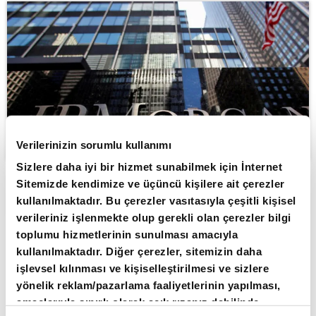
Verilerinizin sorumlu kullanımı
Sizlere daha iyi bir hizmet sunabilmek için İnternet
Sitemizde kendimize ve üçüncü kişilere ait çerezler
ABONE OL
kullanılmaktadır. Bu çerezler vasıtasıyla çeşitli kişisel
verileriniz işlenmekte olup gerekli olan çerezler bilgi
JPMorgan Chase & Co. Üst Yöneticisi
toplumu hizmetlerinin sunulması amacıyla
(CEO) Jamie Dimon, finans
kullanılmaktadır. Diğer çerezler, sitemizin daha
işlevsel kılınması ve kişiselleştirilmesi ve sizlere
sektöründeki yoğun rekabetin 2008
yönelik reklam/pazarlama faaliyetlerinin yapılması,
finansal krizi öncesindeki döneme
amaçlarıyla sınırlı olarak açık rızanız dahilinde