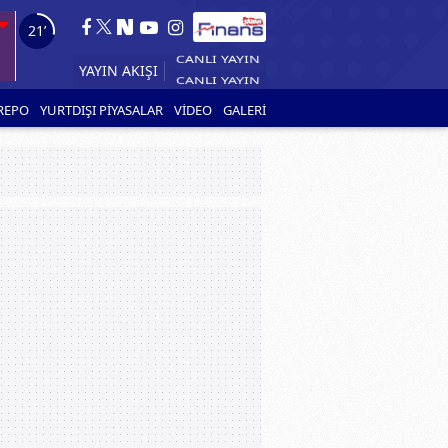
20’
YAYIN AKIŞI
REPO
YURTDIŞI PİYASALAR
VİDEO
GALERİ