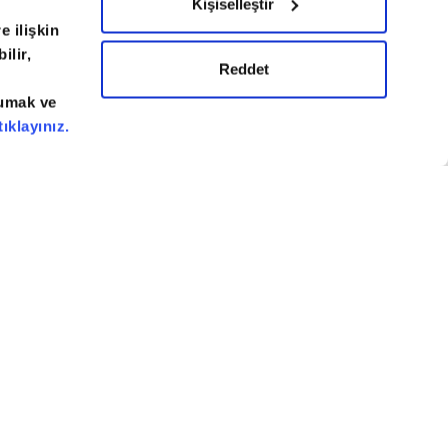
Kişiselleştir
e ilişkin
ilir,
izlilik Bildirimi
Künye / İletişim
Reddet
kumak ve
tıklayınız.