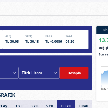
BİS
ALIŞ
SATIŞ
FARK
SAAT
13.
TL 30,03
TL 30,18
TL -0,0086
01:20
Deği
Son ve
Hesapla
May 
GRAFİK
3 Ay
1 Yıl
3 Yıl
5 Yıl
Bu Yıl
Tümü