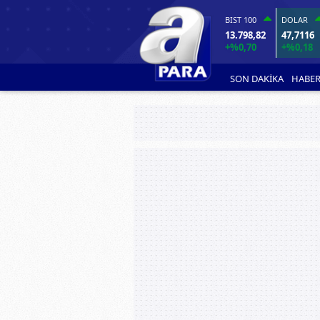
BIST 100
DOLAR
13.798,82
47,7116
+%0,70
+%0,18
SON DAKİKA
HABER