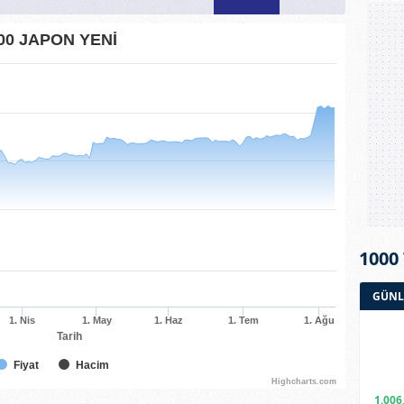
00 JAPON YENİ
1000
GÜNL
1. Nis
1. May
1. Haz
1. Tem
1. Ağu
Tarih
Fiyat
Hacim
Highcharts.com
1.006