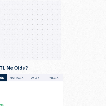
 TL Ne Oldu?
ÜK
HAFTALIK
AYLIK
YILLIK
,98