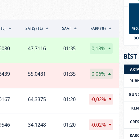
(TL)
SATIŞ (TL)
SAAT
FARK (%)
%0,
BO
6080
47,7116
01:35
0,18%
BİST 
ART
8439
55,0481
01:35
0,06%
RUB
GUN
0167
64,3375
01:20
-0,02%
KEN
CRF
9546
34,1248
01:20
-0,02%
KAR