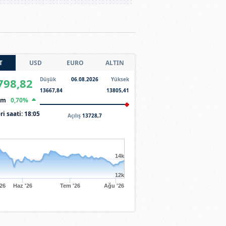
T
USD
EURO
ALTIN
798,82
Düşük
06.08.2026
Yüksek
13667,84
13805,41
şim
0,70%
ri saati:
18:05
Açılış
13728,7
14k
12k
'26
Haz '26
Tem '26
Ağu '26