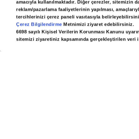
amacıyla kullanılmaktadır. Diğer çerezler, sitemizin da
reklam/pazarlama faaliyetlerinin yapılması, amaçlarıyla 
tercihlerinizi çerez paneli vasıtasıyla belirleyebilirsin
Daily Sabah
RSS
E-Gaze
Çerez Bilgilendirme
Metnimizi ziyaret edebilirsiniz.
6698 sayılı Kişisel Verilerin Korunması Kanunu uyarı
sitemizi ziyaretiniz kapsamında gerçekleştirilen veri iş