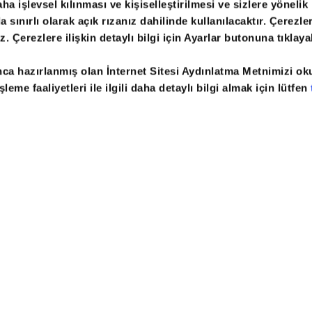
ha işlevsel kılınması ve kişiselleştirilmesi ve sizlere yönelik
sınırlı olarak açık rızanız dahilinde kullanılacaktır. Çerezler
iz. Çerezlere ilişkin detaylı bilgi için Ayarlar butonuna tıklayab
te
Arşiv
Gazete Reklam
Internet Reklam
G
nca hazırlanmış olan İnternet Sitesi Aydınlatma Metnimizi o
leme faaliyetleri ile ilgili daha detaylı bilgi almak için lütfen