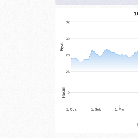
1
32
30
Fiyat
28
26
Hacim
0
1. Oca
1. Şub
1. Mar