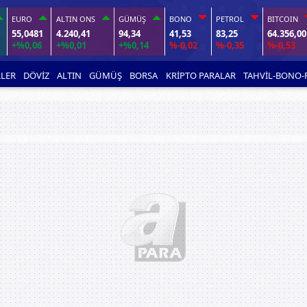
EURO
ALTIN ONS
GÜMÜŞ
BONO
PETROL
BITCOIN
55,0481
4.240,41
94,34
41,53
83,25
64.356,00
+%0,06
+%0,01
+%0,14
%-0,02
%-0,35
%-0,53
LER
DÖVİZ
ALTIN
GÜMÜŞ
BORSA
KRİPTO PARALAR
TAHVİL-BONO-