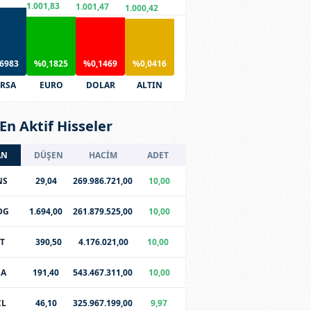
1.001,83
1.001,47
1.000,42
6983
%0,1825
%0,1469
%0,0416
RSA
EURO
DOLAR
ALTIN
En Aktif Hisseler
AN
DÜŞEN
HACİM
ADET
NS
29,04
269.986.721,00
10,00
DG
1.694,00
261.879.525,00
10,00
T
390,50
4.176.021,00
10,00
SA
191,40
543.467.311,00
10,00
CL
46,10
325.967.199,00
9,97