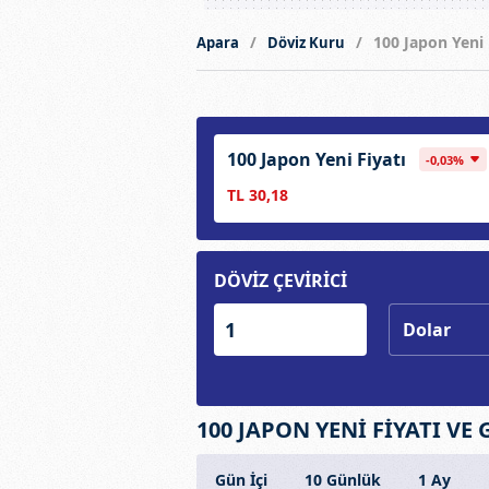
100 Japon Yeni
Apara
Döviz Kuru
100 Japon Yeni Fiyatı
-0,03%
TL 30,18
DÖVİZ ÇEVİRİCİ
100 JAPON YENİ FİYATI VE 
Gün İçi
10 Günlük
1 Ay