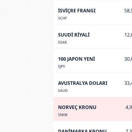
İSVİÇRE FRANGI
58,
SCHF
SUUDİ RİYALİ
12,
SSAR
100 JAPON YENİ
30,
SJPY
AVUSTRALYA DOLARI
33,
SAUD
NORVEÇ KRONU
4,
SNOK
DANİMARKA KRONU
7,