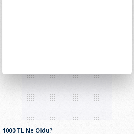
13k
11. May
8. Haz
29. Haz
27. Tem
1000 TL Ne Oldu?