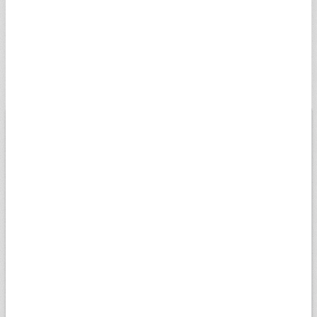
İSVEÇ KRONU
4,9987
5,0238
07:40
SSEK
RUS RUBLESİ
0,5828
0,5857
07:10
SRUB
BİST
USD
EURO
ALTIN
13.798,82
Düşük
06.08.2026
Yüksek
13667,84
13805,41
Değişim
0,00%
Son veri saati:
18:05
Açılış
13728,7
15k
14k