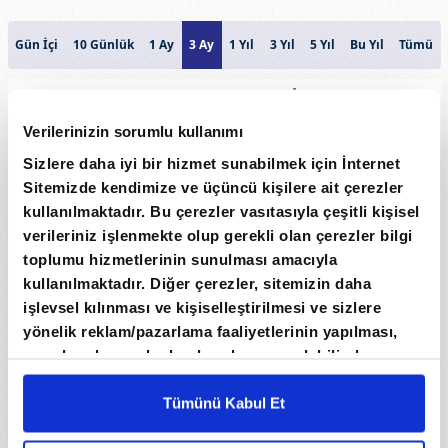
Gün İçi
10 Günlük
1 Ay
3 Ay
1 Yıl
3 Yıl
5 Yıl
Bu Yıl
Tümü
100 JAPON YENİ
31
Verilerinizin sorumlu kullanımı
Sizlere daha iyi bir hizmet sunabilmek için İnternet
30
Sitemizde kendimize ve üçüncü kişilere ait çerezler
Fiyat
kullanılmaktadır. Bu çerezler vasıtasıyla çeşitli kişisel
verileriniz işlenmekte olup gerekli olan çerezler bilgi
29
toplumu hizmetlerinin sunulması amacıyla
kullanılmaktadır. Diğer çerezler, sitemizin daha
28
işlevsel kılınması ve kişiselleştirilmesi ve sizlere
yönelik reklam/pazarlama faaliyetlerinin yapılması,
Hacim
amaçlarıyla sınırlı olarak açık rızanız dahilinde
0
kullanılacaktır. Çerezlere ilişkin tercihlerinizi çerez
paneli vasıtasıyla belirleyebilirsiniz. Çerezlere ilişkin
Tümünü Kabul Et
11. May
8. Haz
6. Tem
3. Ağu
detaylı bilgi için Ayarlar butonuna tıklayabilir,
Çerez
Tarih