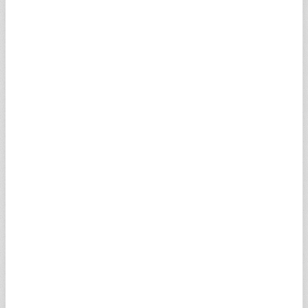
İSVİÇRE FRANGI
58,5552
58,8487
07:40
SCHF
SUUDİ RİYALİ
12,6755
12,7390
03:10
SSAR
100 JAPON YENİ
30,0399
30,1905
07:40
SJPY
AVUSTRALYA DOLARI
33,4372
33,6048
07:40
SAUD
NORVEÇ KRONU
4,9875
5,0125
07:40
SNOK
DANİMARKA KRONU
7,3353
7,3721
07:40
SDKK