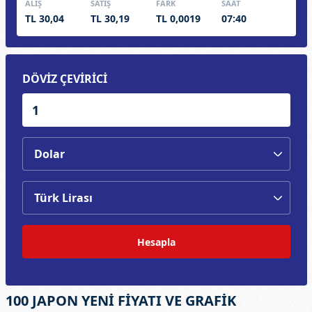
ALIŞ
SATIŞ
FARK
SAAT
TL 30,04
TL 30,19
TL 0,0019
07:40
DÖVİZ ÇEVİRİCİ
Hesapla
100 JAPON YENİ FİYATI VE GRAFİK