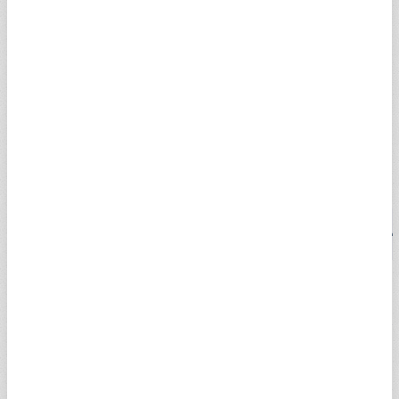
para birimi Sterlin kuru ürk lirası karşısında yükseliş
yaşayabildiği gibi düşüş de gösterebilmektedir. Hal böyleyken
Sterlin üzerinden alış ve satış yapması gereken vatandaşlar "1
Sterlin Kaç TL, Sterlin Düşer Mi Yükselir Mi?" soruları başta
olmak üzere, anlık ve canlı fiyatları yakından takip ediyor.
Uzman yorumları ile beraber anlık sterlin kuru alış satış fiyatını
A Para'dan kolaylıkla görüntüleyebilirsiniz. İşte Sterlin kaç TL
sorusunun yanıtı…
CANLI DÖVİZ KURLARI
DÖVİZ
ALIŞ (TL)
SATIŞ (TL)
SAAT
DOLAR
47,7035
47,7208
08:20
USDTRY
EURO
55,1254
55,1910
08:20
EURTRY