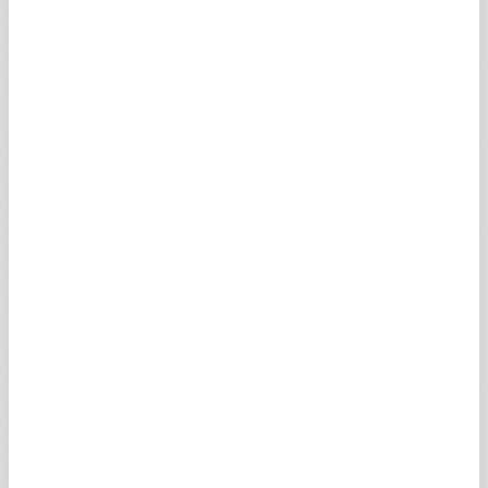
İNGİLİZ STERLİNİ
64,1955
64,5173
08:05
SGBP
KANADA DOLARI
34,0872
34,2581
08:05
SCAD
İSVİÇRE FRANGI
58,8095
59,1043
08:04
SCHF
SUUDİ RİYALİ
12,6733
12,7368
07:40
SSAR
100 JAPON YENİ
30,0576
30,2083
08:05
SJPY
AVUSTRALYA DOLARI
33,6098
33,7783
08:05
SAUD