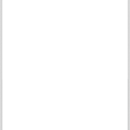
NORVEÇ KRONU
5,0057
5,0308
08:05
SNOK
DANİMARKA KRONU
7,3538
7,3907
08:05
SDKK
İSVEÇ KRONU
5,0126
5,0377
08:05
SSEK
RUS RUBLESİ
0,5810
0,5839
12:47
SRUB
BİST
USD
EURO
ALTIN
13.779,39
Düşük
07.08.2026
Yüksek
13698,81
13956,18
Değişim
0,00%
Son veri saati:
18:05
Açılış
13827,14