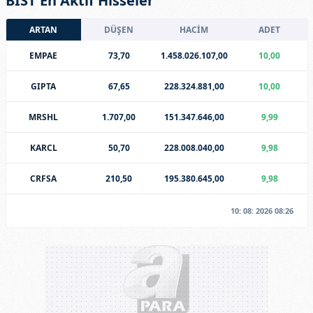
BİST En Aktif Hisseler
ARTAN
DÜŞEN
HACİM
ADET
EMPAE
73,70
1.458.026.107,00
10,00
GIPTA
67,65
228.324.881,00
10,00
MRSHL
1.707,00
151.347.646,00
9,99
KARCL
50,70
228.008.040,00
9,98
CRFSA
210,50
195.380.645,00
9,98
10: 08: 2026 08:26