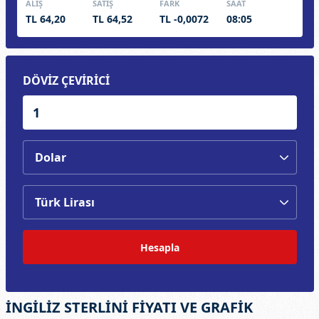
ALIŞ
SATIŞ
FARK
SAAT
TL 64,20
TL 64,52
TL -0,0072
08:05
DÖVİZ ÇEVİRİCİ
Hesapla
İNGİLİZ STERLİNİ FİYATI VE GRAFİK