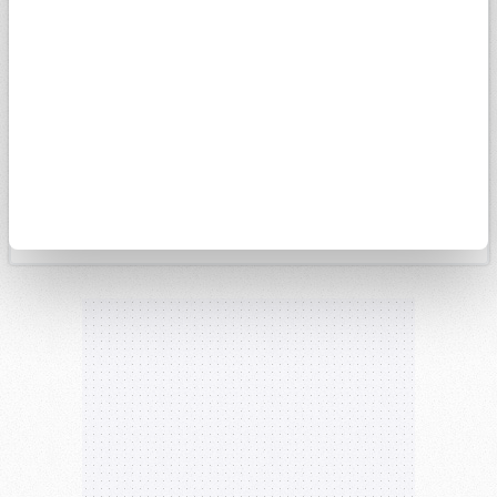
15k
14k
13k
4. May
1. Haz
15. Haz
29. Haz
13. Tem
27. Tem