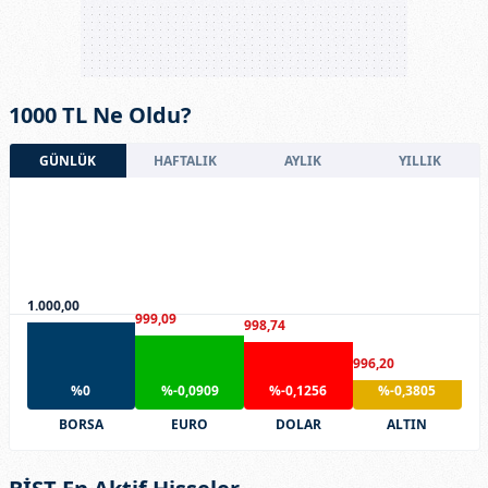
1000 TL Ne Oldu?
GÜNLÜK
HAFTALIK
AYLIK
YILLIK
1.000,00
999,09
998,74
996,20
%0
%-0,0909
%-0,1256
%-0,3805
BORSA
EURO
DOLAR
ALTIN