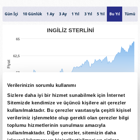
Gün İçi
10 Günlük
1 Ay
3 Ay
1 Yıl
3 Yıl
5 Yıl
Bu Yıl
Tümü
INGİLİZ STERLİNİ
65
62,5
Fiyat
60
Verilerinizin sorumlu kullanımı
57,5
Sizlere daha iyi bir hizmet sunabilmek için İnternet
Sitemizde kendimize ve üçüncü kişilere ait çerezler
Hacim
kullanılmaktadır. Bu çerezler vasıtasıyla çeşitli kişisel
0
verileriniz işlenmekte olup gerekli olan çerezler bilgi
toplumu hizmetlerinin sunulması amacıyla
1. Oca
1. Mar
1. May
1. Tem
kullanılmaktadır. Diğer çerezler, sitemizin daha
Tarih