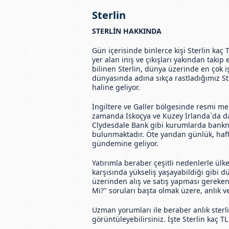
Sterlin
STERLİN HAKKINDA
Gün içerisinde binlerce kişi Sterlin kaç 
yer alan iniş ve çıkışları yakından takip e
bilinen Sterlin, dünya üzerinde en çok 
dünyasında adına sıkça rastladığımız Ster
haline geliyor.
İngiltere ve Galler bölgesinde resmi me
zamanda İskoçya ve Kuzey İrlanda`da da
Clydesdale Bank gibi kurumlarda bankno
bulunmaktadır. Öte yandan günlük, haftalık
gündemine geliyor.
Yatırımla beraber çeşitli nedenlerle ülke
karşısında yükseliş yaşayabildiği gibi d
üzerinden alış ve satış yapması gereken 
Mi?" soruları başta olmak üzere, anlık ve 
Uzman yorumları ile beraber anlık sterlin
görüntüleyebilirsiniz. İşte Sterlin kaç 