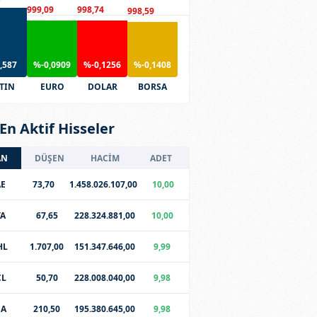
999,09
998,74
998,59
,587
%-0,0909
%-0,1256
%-0,1408
TIN
EURO
DOLAR
BORSA
En Aktif Hisseler
AN
DÜŞEN
HACİM
ADET
E
73,70
1.458.026.107,00
10,00
TA
67,65
228.324.881,00
10,00
HL
1.707,00
151.347.646,00
9,99
CL
50,70
228.008.040,00
9,98
SA
210,50
195.380.645,00
9,98