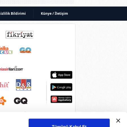
izlilik Bildirimi
Künye / İletişim
Tümünü Kabul Et