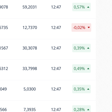
9078
59,2031
12:47
0,57%
6735
12,7370
12:47
-0,02%
1567
30,3078
12:47
0,39%
6312
33,7998
12:47
0,49%
0049
5,0300
12:47
0,35%
3566
7,3935
12:47
0,28%