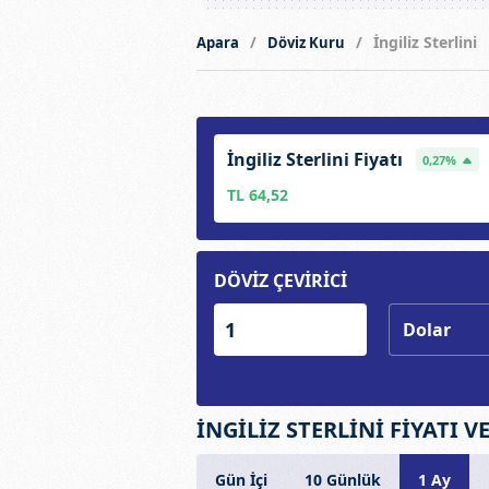
İngiliz Sterlini
Apara
Döviz Kuru
İngiliz Sterlini Fiyatı
0,27%
TL 64,52
DÖVİZ ÇEVİRİCİ
İNGİLİZ STERLİNİ FİYATI V
Gün İçi
10 Günlük
1 Ay