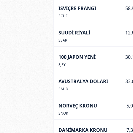
İSVİÇRE FRANGI
58,
SCHF
SUUDİ RİYALİ
12,
SSAR
100 JAPON YENİ
30,
SJPY
AVUSTRALYA DOLARI
33,
SAUD
NORVEÇ KRONU
5,
SNOK
DANİMARKA KRONU
7,