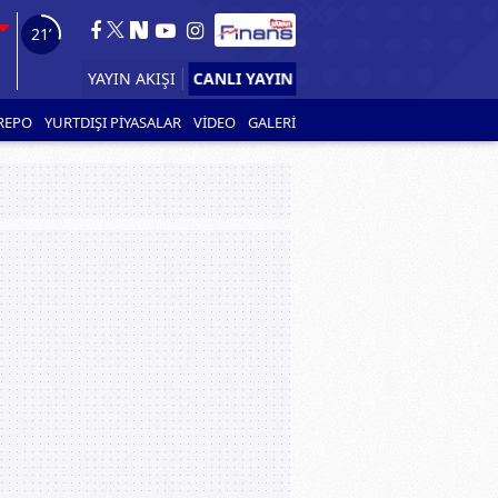
20’
CANLI YAYIN
YAYIN AKIŞI
REPO
YURTDIŞI PİYASALAR
VİDEO
GALERİ