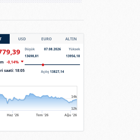
T
USD
EURO
ALTIN
779,39
Düşük
07.08.2026
Yüksek
13698,81
13956,18
şim
-0,14%
ri saati:
18:05
Açılış
13827,14
14k
12k
Haz '26
Tem '26
Ağu '26