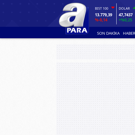
BIST 100
DOLAR
13.779,39
47,7437
%-0,14
+%0,25
SON DAKİKA
HABER