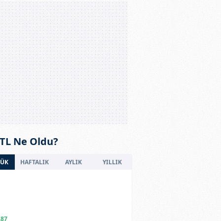
 TL Ne Oldu?
ÜK
HAFTALIK
AYLIK
YILLIK
,87