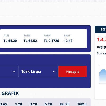
BİS
ALIŞ
SATIŞ
FARK
SAAT
13.
TL 64,20
TL 64,52
TL 0,1726
12:47
Deği
Son ve
Hesapla
E GRAFİK
3 Ay
1 Yıl
3 Yıl
5 Yıl
Bu Yıl
Tümü