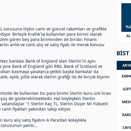
%2
TL sorusuna ilişkin canlı ve güncel rakamları ve grafikte
diyor. Birleşik Krallık`ta kullanılan para birimi olarak
AL
işlem gören beş para biriminden de biridir. Finans
lin anlık ve canlı alış ve satış fiyatı ile merak konusu
BİST 
rkez bankası Bank of England olan Sterlin`in aynı
ART
 yine Bank of England gibi RBS, Bank of Scotland ve
tları basmaya yasalarca yetkili başka bankalar da
EMPA
, aylık, yıllık olarak sterlin grafiği ile de birçok kişinin
GIP
mizde de kullanılan bu para birimi Sterlin kuru ürk lirası
üşüş de gösterebilmektedir. Hal böyleyken Sterlin
MRS
vatandaşlar "1 Sterlin Kaç TL, Sterlin Düşer Mi Yükselir
canlı fiyatları yakından takip ediyor.
KAR
 kuru alış satış fiyatını A Para'dan kolaylıkla
TL sorusunun yanıtı…
CRF