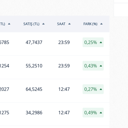
(TL)
SATIŞ (TL)
SAAT
FARK (%)
6785
47,7437
23:59
0,25%
1254
55,2510
23:59
0,43%
2027
64,5245
12:47
0,27%
1275
34,2986
12:47
0,49%