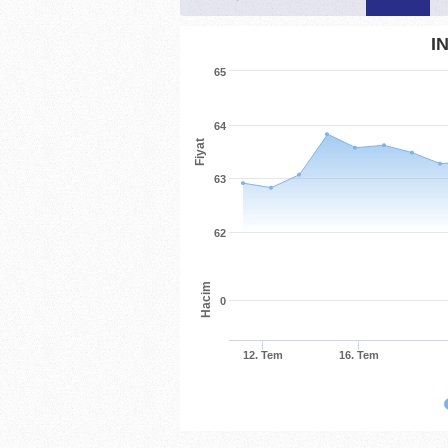
I
65
64
Fiyat
63
62
Hacim
0
12. Tem
16. Tem