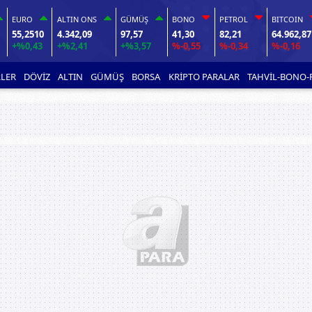
EURO
ALTIN ONS
GÜMÜŞ
BONO
PETROL
BITCOIN
55,2510
4.342,09
97,57
41,30
82,21
64.962,87
+%0,43
+%2,41
+%3,57
%-0,55
%-0,34
%-0,16
LER
DÖVİZ
ALTIN
GÜMÜŞ
BORSA
KRİPTO PARALAR
TAHVİL-BONO-