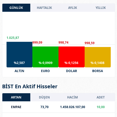
GÜNLÜK
HAFTALIK
AYLIK
YILLIK
1.025,87
999,09
998,74
998,59
%2,587
%-0,0909
%-0,1256
%-0,1408
ALTIN
EURO
DOLAR
BORSA
BİST En Aktif Hisseler
ARTAN
DÜŞEN
HACİM
ADET
EMPAE
73,70
1.458.026.107,00
10,00