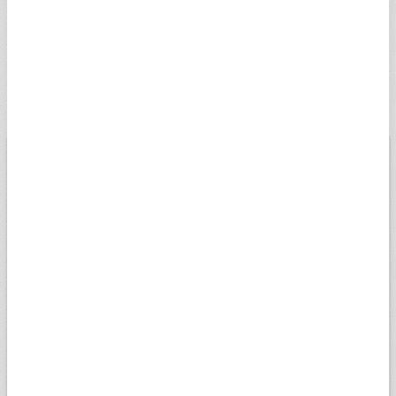
İSVEÇ KRONU
5,0223
5,0475
12:47
SSEK
RUS RUBLESİ
0,5810
0,5839
12:47
SRUB
BİST
USD
EURO
ALTIN
13.779,39
Düşük
07.08.2026
Yüksek
13698,81
13956,18
Değişim
-0,14%
Son veri saati:
18:05
Açılış
13827,14
15k
14k