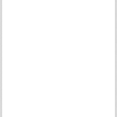
İSVİÇRE FRANGI
58,9078
59,2031
12:47
SCHF
SUUDİ RİYALİ
12,6735
12,7370
12:47
SSAR
100 JAPON YENİ
30,1567
30,3078
12:47
SJPY
AVUSTRALYA DOLARI
33,6312
33,7998
12:47
SAUD
NORVEÇ KRONU
5,0049
5,0300
12:47
SNOK
DANİMARKA KRONU
7,3566
7,3935
12:47
SDKK