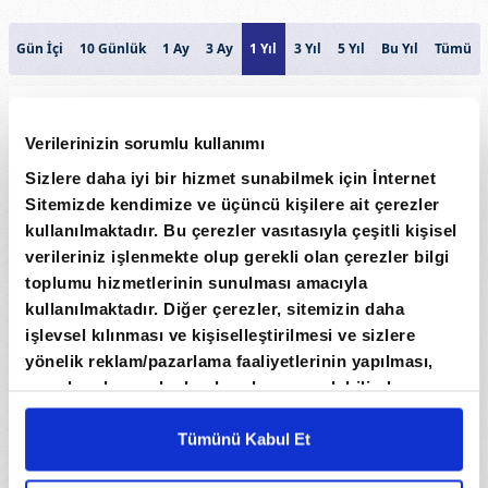
Gün İçi
10 Günlük
1 Ay
3 Ay
1 Yıl
3 Yıl
5 Yıl
Bu Yıl
Tümü
NORVEC KRONU
5,5
Verilerinizin sorumlu kullanımı
Sizlere daha iyi bir hizmet sunabilmek için İnternet
5
Sitemizde kendimize ve üçüncü kişilere ait çerezler
Fiyat
4,5
kullanılmaktadır. Bu çerezler vasıtasıyla çeşitli kişisel
verileriniz işlenmekte olup gerekli olan çerezler bilgi
4
toplumu hizmetlerinin sunulması amacıyla
kullanılmaktadır. Diğer çerezler, sitemizin daha
3,5
işlevsel kılınması ve kişiselleştirilmesi ve sizlere
yönelik reklam/pazarlama faaliyetlerinin yapılması,
Hacim
amaçlarıyla sınırlı olarak açık rızanız dahilinde
0
kullanılacaktır. Çerezlere ilişkin tercihlerinizi çerez
paneli vasıtasıyla belirleyebilirsiniz. Çerezlere ilişkin
Tümünü Kabul Et
1. Eki
1. Oca
1. Nis
1. Tem
detaylı bilgi için Ayarlar butonuna tıklayabilir,
Çerez
Tarih