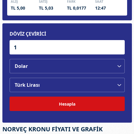
ALIŞ
SATIŞ
FARK
SAAT
TL 5,00
TL 5,03
TL 0,0177
12:47
DÖVİZ ÇEVİRİCİ
Hesapla
NORVEÇ KRONU FİYATI VE GRAFİK