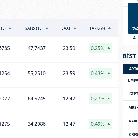
(TL)
SATIŞ (TL)
SAAT
FARK (%)
%2
AL
6785
47,7437
23:59
0,25%
BİST 
ART
1254
55,2510
23:59
0,43%
EMPA
GIP
2027
64,5245
12:47
0,27%
MRS
KAR
1275
34,2986
12:47
0,49%
CRF