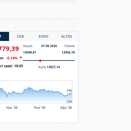
T
USD
EURO
ALTIN
779,39
Düşük
07.08.2026
Yüksek
13698,81
13956,18
şim
-0,14%
ri saati:
18:05
Açılış
13827,14
14k
12k
Haz '26
Tem '26
Ağu '26