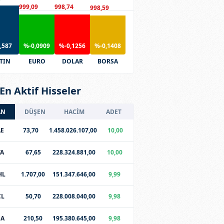
999,09
998,74
998,59
,587
%-0,0909
%-0,1256
%-0,1408
TIN
EURO
DOLAR
BORSA
En Aktif Hisseler
AN
DÜŞEN
HACİM
ADET
E
73,70
1.458.026.107,00
10,00
TA
67,65
228.324.881,00
10,00
HL
1.707,00
151.347.646,00
9,99
CL
50,70
228.008.040,00
9,98
SA
210,50
195.380.645,00
9,98