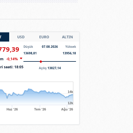
T
USD
EURO
ALTIN
779,39
Düşük
07.08.2026
Yüksek
13698,81
13956,18
şim
-0,14%
ri saati:
18:05
Açılış
13827,14
14k
12k
Haz '26
Tem '26
Ağu '26