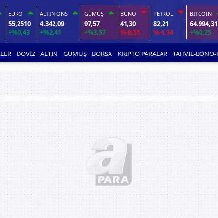
EURO
ALTIN ONS
GÜMÜŞ
BONO
PETROL
BITCOIN
55,2510
4.342,09
97,57
41,30
82,21
64.994,31
+%0,43
+%2,41
+%3,57
%-0,55
%-0,34
+%0,25
LER
DÖVİZ
ALTIN
GÜMÜŞ
BORSA
KRİPTO PARALAR
TAHVİL-BONO-