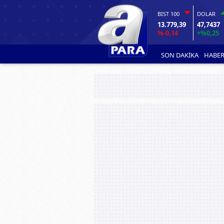
BIST 100
DOLAR
13.779,39
47,7437
%-0,14
+%0,25
SON DAKİKA
HABER