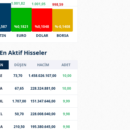
1.001,82
1.001,05
998,59
,587
%0,1821
%0,1048
%-0,1408
TIN
EURO
DOLAR
BORSA
En Aktif Hisseler
AN
DÜŞEN
HACİM
ADET
E
73,70
1.458.026.107,00
10,00
TA
67,65
228.324.881,00
10,00
HL
1.707,00
151.347.646,00
9,99
CL
50,70
228.008.040,00
9,98
SA
210,50
195.380.645,00
9,98