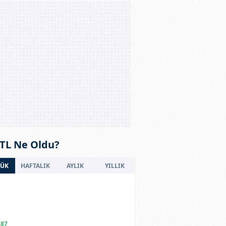
 TL Ne Oldu?
ÜK
HAFTALIK
AYLIK
YILLIK
,87