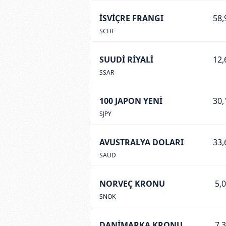
İSVİÇRE FRANGI
58,
SCHF
SUUDİ RİYALİ
12,
SSAR
100 JAPON YENİ
30,
SJPY
AVUSTRALYA DOLARI
33,
SAUD
NORVEÇ KRONU
5,
SNOK
DANİMARKA KRONU
7,