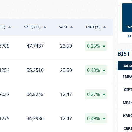
(TL)
SATIŞ (TL)
SAAT
FARK (%)
%2
AL
6785
47,7437
23:59
0,25%
BİST 
ART
1254
55,2510
23:59
0,43%
EMPA
GIP
2027
64,5245
12:47
0,27%
MRS
KAR
1275
34,2986
12:47
0,49%
CRF