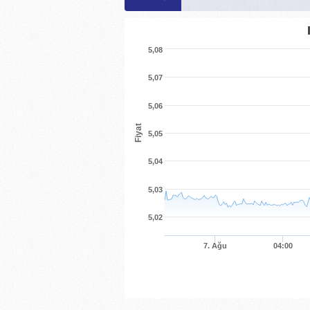
5,08
5,07
5,06
Fiyat
5,05
5,04
5,03
5,02
7. Ağu
04:00