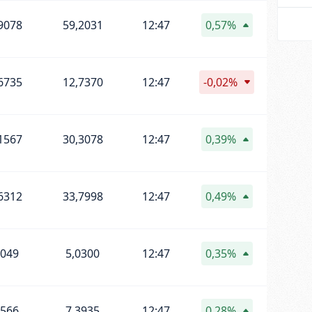
9078
59,2031
12:47
0,57%
6735
12,7370
12:47
-0,02%
1567
30,3078
12:47
0,39%
6312
33,7998
12:47
0,49%
0049
5,0300
12:47
0,35%
3566
7,3935
12:47
0,28%