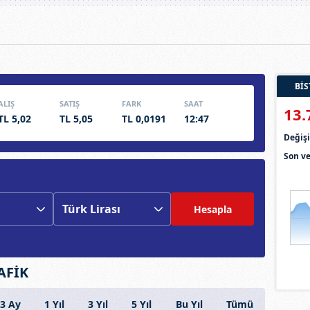
BİS
ALIŞ
SATIŞ
FARK
SAAT
13.
TL 5,02
TL 5,05
TL 0,0191
12:47
Deği
Son ve
Hesapla
AFİK
3 Ay
1 Yıl
3 Yıl
5 Yıl
Bu Yıl
Tümü