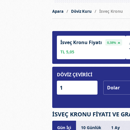
İsveç Kronu
Apara
Döviz Kuru
İsveç Kronu Fiyatı
0,38%
TL 5,05
DÖVİZ ÇEVİRİCİ
İSVEÇ KRONU FİYATI VE GR
Gün İçi
10 Günlük
1 Ay