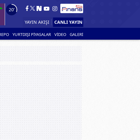
19’
CANLI YAYIN
YAYIN AKIŞI
REPO
YURTDIŞI PİYASALAR
VİDEO
GALERİ