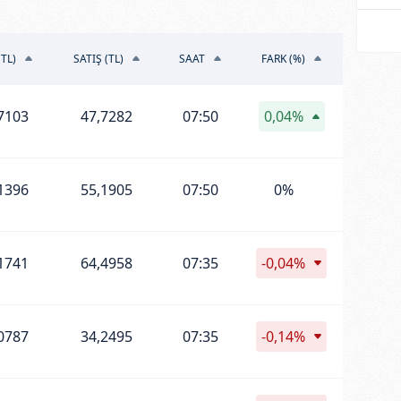
(TL)
SATIŞ (TL)
SAAT
FARK (%)
7103
47,7282
07:50
0,04%
1396
55,1905
07:50
0%
1741
64,4958
07:35
-0,04%
0787
34,2495
07:35
-0,14%