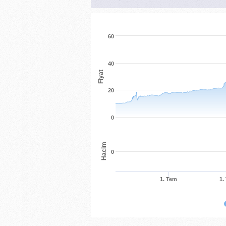
60
40
Fiyat
20
0
Hacim
0
1. Tem
1.