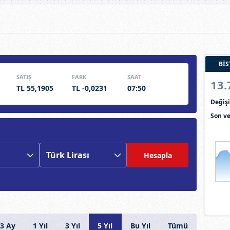
BİS
SATIŞ
FARK
SAAT
13.
TL 55,1905
TL -0,0231
07:50
Deği
Son ve
Hesapla
3 Ay
1 Yıl
3 Yıl
5 Yıl
Bu Yıl
Tümü