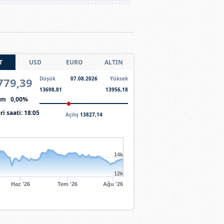
T
USD
EURO
ALTIN
779,39
Düşük
07.08.2026
Yüksek
13698,81
13956,18
şim
0,00%
ri saati:
18:05
Açılış
13827,14
14k
12k
Haz '26
Tem '26
Ağu '26