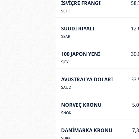
İSVİÇRE FRANGI
58,
SCHF
SUUDİ RİYALİ
12,
SSAR
100 JAPON YENİ
30,
SJPY
AVUSTRALYA DOLARI
33,
SAUD
NORVEÇ KRONU
5,
SNOK
DANİMARKA KRONU
7,
SDKK