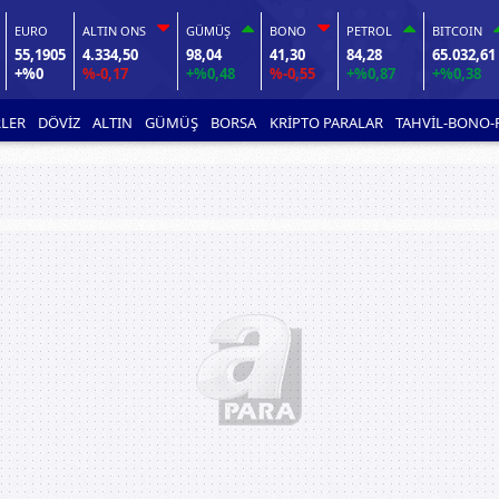
EURO
ALTIN ONS
GÜMÜŞ
BONO
PETROL
BITCOIN
55,1905
4.334,50
98,04
41,30
84,28
65.032,61
+%0
%-0,17
+%0,48
%-0,55
+%0,87
+%0,38
LER
DÖVİZ
ALTIN
GÜMÜŞ
BORSA
KRİPTO PARALAR
TAHVİL-BONO-