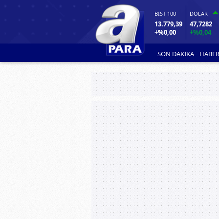
BIST 100
DOLAR
13.779,39
47,7282
+%0,00
+%0,04
SON DAKİKA
HABER