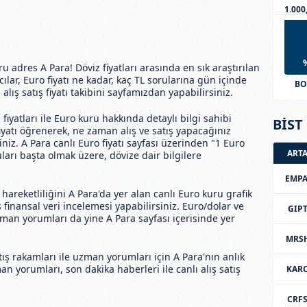
1.000
ğru adres A Para! Döviz fiyatları arasında en sık araştırılan
cılar, Euro fiyatı ne kadar, kaç TL sorularına gün içinde
BO
 alış satış fiyatı takibini sayfamızdan yapabilirsiniz.
iyatları ile Euro kuru hakkında detaylı bilgi sahibi
BİST 
 fiyatı öğrenerek, ne zaman alış ve satış yapacağınız
iniz. A Para canlı Euro fiyatı sayfası üzerinden "1 Euro
ART
ları başta olmak üzere, dövize dair bilgilere
EMPA
u hareketliliğini A Para'da yer alan canlı Euro kuru grafik
iş finansal veri incelemesi yapabilirsiniz. Euro/dolar ve
GIP
zman yorumları da yine A Para sayfası içerisinde yer
MRS
tış rakamları ile uzman yorumları için A Para'nın anlık
an yorumları, son dakika haberleri ile canlı alış satış
KAR
CRF