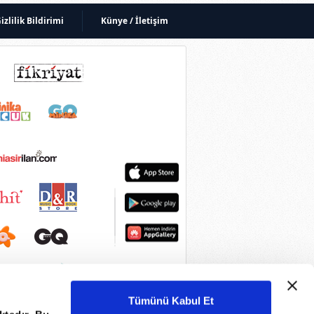
izlilik Bildirimi
Künye / İletişim
Tümünü Kabul Et