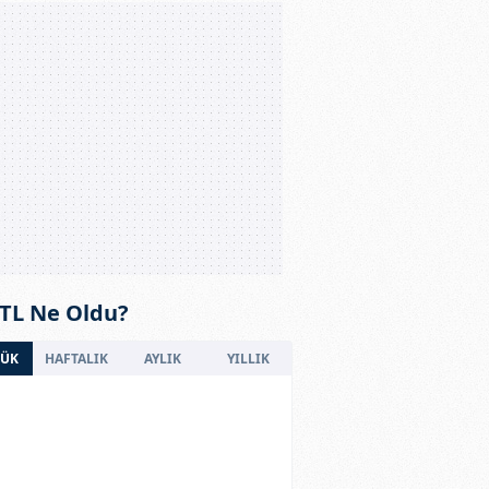
 TL Ne Oldu?
ÜK
HAFTALIK
AYLIK
YILLIK