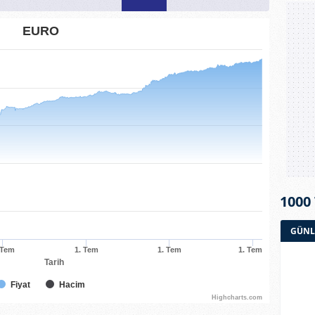
EURO
1000
GÜNL
 Tem
1. Tem
1. Tem
1. Tem
Tarih
Fiyat
Hacim
Highcharts.com