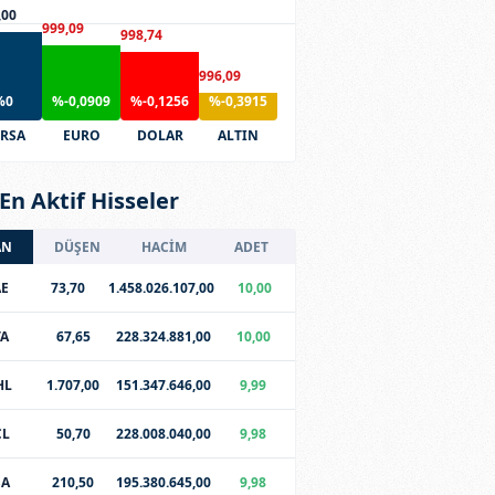
,00
999,09
998,74
996,09
%0
%-0,0909
%-0,1256
%-0,3915
RSA
EURO
DOLAR
ALTIN
En Aktif Hisseler
AN
DÜŞEN
HACİM
ADET
E
73,70
1.458.026.107,00
10,00
TA
67,65
228.324.881,00
10,00
HL
1.707,00
151.347.646,00
9,99
CL
50,70
228.008.040,00
9,98
SA
210,50
195.380.645,00
9,98