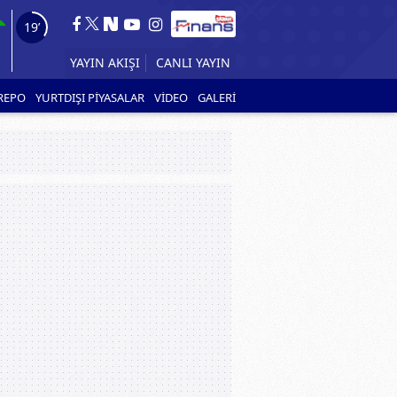
18’
YAYIN AKIŞI
CANLI YAYIN
REPO
YURTDIŞI PİYASALAR
VİDEO
GALERİ