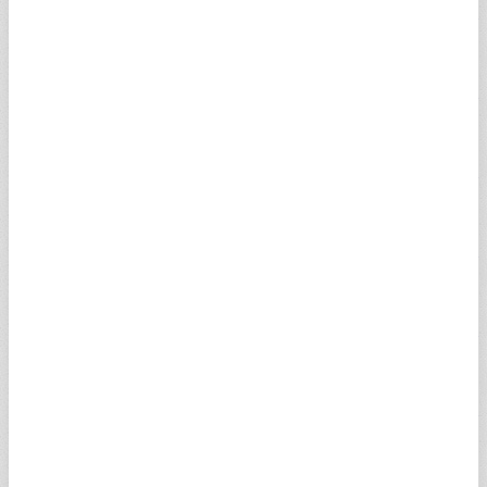
İSVİÇRE FRANGI
58,9078
59,2031
12:47
SCHF
SUUDİ RİYALİ
12,6735
12,7370
12:47
SSAR
100 JAPON YENİ
30,1567
30,3078
12:47
SJPY
AVUSTRALYA DOLARI
33,6312
33,7998
12:47
SAUD
NORVEÇ KRONU
5,0049
5,0300
12:47
SNOK
DANİMARKA KRONU
7,3566
7,3935
12:47
SDKK