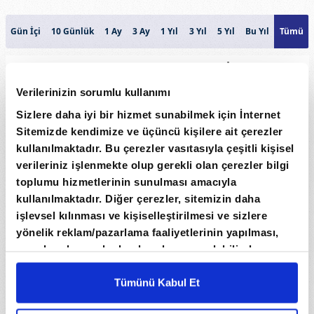
Gün İçi
10 Günlük
1 Ay
3 Ay
1 Yıl
3 Yıl
5 Yıl
Bu Yıl
Tümü
AVUSTURALYA DOLARİ
40
Verilerinizin sorumlu kullanımı
Sizlere daha iyi bir hizmet sunabilmek için İnternet
20
Sitemizde kendimize ve üçüncü kişilere ait çerezler
Fiyat
kullanılmaktadır. Bu çerezler vasıtasıyla çeşitli kişisel
verileriniz işlenmekte olup gerekli olan çerezler bilgi
0
toplumu hizmetlerinin sunulması amacıyla
kullanılmaktadır. Diğer çerezler, sitemizin daha
-20
işlevsel kılınması ve kişiselleştirilmesi ve sizlere
yönelik reklam/pazarlama faaliyetlerinin yapılması,
Hacim
amaçlarıyla sınırlı olarak açık rızanız dahilinde
0
kullanılacaktır. Çerezlere ilişkin tercihlerinizi çerez
paneli vasıtasıyla belirleyebilirsiniz. Çerezlere ilişkin
Tümünü Kabul Et
Oca
Oca
Oca
Oca
Oca
detaylı bilgi için Ayarlar butonuna tıklayabilir,
Çerez
Tarih