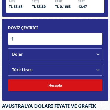
ALIŞ
SATIŞ
FARK
SAAT
TL 33,63
TL 33,80
TL 0,1663
12:47
DÖVİZ ÇEVİRİCİ
Hesapla
AVUSTRALYA DOLARI FİYATI VE GRAFİK