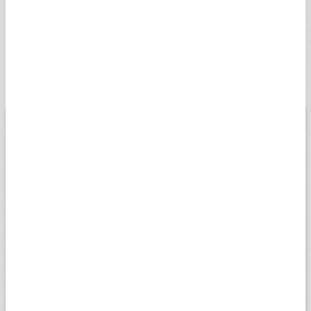
İSVEÇ KRONU
5,0223
5,0475
12:47
SSEK
RUS RUBLESİ
0,5810
0,5839
12:47
SRUB
BİST
USD
EURO
ALTIN
13.779,39
Düşük
07.08.2026
Yüksek
13698,81
13956,18
Değişim
-0,14%
Son veri saati:
18:05
Açılış
13827,14
15k
14k