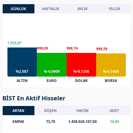
GÜNLÜK
HAFTALIK
AYLIK
YILLIK
1.025,87
999,09
998,74
998,59
%2,587
%-0,0909
%-0,1256
%-0,1408
ALTIN
EURO
DOLAR
BORSA
BİST En Aktif Hisseler
ARTAN
DÜŞEN
HACİM
ADET
EMPAE
73,70
1.458.026.107,00
10,00